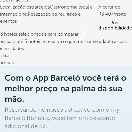
91 avaliações
Localização estratégica
Gastronomia local e
A partir de
internacional
Realização de reuniões e
407
/noite
eventos
Ver
disponibilidade
/3 hotéis selecionados para comparar
mpara até 3 hotéis e reserva o que melhor se adapta a suas
ecessidades
echar
ompara
Com o App Barceló você terá o
melhor preço na palma da sua
mão.
Reservando no nosso aplicativo com o my
Barceló Benefits, você tem um desconto
adicional de 5%.