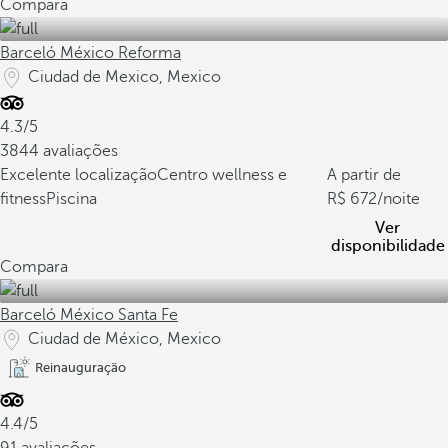
Compara
Barceló México Reforma
Ciudad de Mexico, Mexico
4.3/5
3844 avaliações
Excelente localização
Centro wellness e
A partir de
fitness
Piscina
672
/noite
Ver
disponibilidade
Compara
Barceló México Santa Fe
Ciudad de México, Mexico
Reinauguração
4.4/5