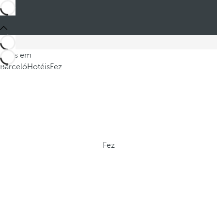
Estes em
Barceló
Hotéis
Fez
Fez