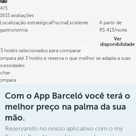
4/5
1615 avaliações
Localização estratégica
Piscina
Excelente
A partir de
gastronomia
413
/noite
Ver
disponibilidade
/3 hotéis selecionados para comparar
mpara até 3 hotéis e reserva o que melhor se adapta a suas
ecessidades
echar
ompara
Com o App Barceló você terá o
melhor preço na palma da sua
mão.
Reservando no nosso aplicativo com o my