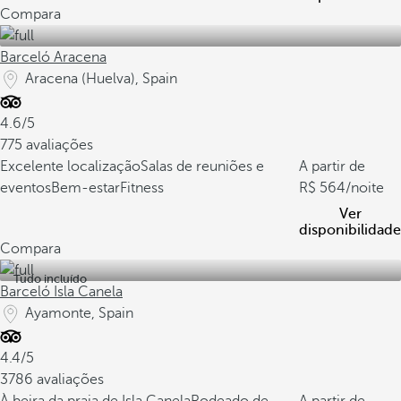
Compara
Barceló Aracena
Aracena (Huelva), Spain
4.6/5
775 avaliações
Excelente localização
Salas de reuniões e
A partir de
eventos
Bem-estarFitness
564
/noite
Ver
disponibilidade
Compara
Tudo incluído
Barceló Isla Canela
Ayamonte, Spain
4.4/5
3786 avaliações