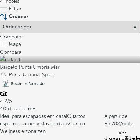
4
hotéis
Filtrar
Ordenar
Comparar
Mapa
Compara
Barceló Punta Umbría Mar
Punta Umbría, Spain
Recém reformado
4.2/5
4061 avaliações
Ideal para escapadas em casal
Quartos
A partir de
espaçosos com vistas incríveis
Centro
782
/noite
Wellness e zona zen
Ver
disponibilidade