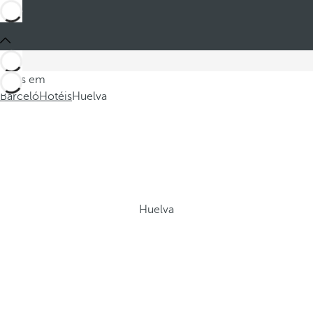
Estes em
Barceló
Hotéis
Huelva
Huelva