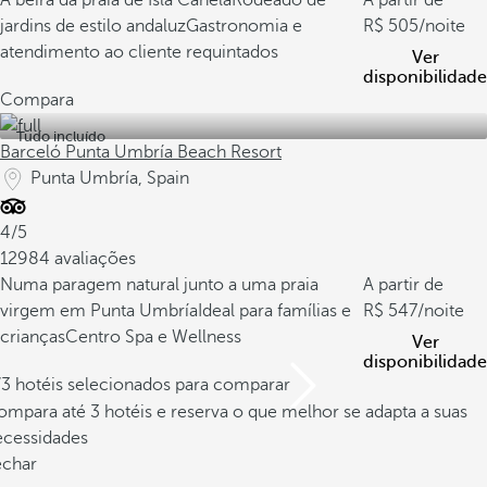
À beira da praia de Isla Canela
Rodeado de
A partir de
jardins de estilo andaluz
Gastronomia e
505
/noite
atendimento ao cliente requintados
Ver
disponibilidade
Compara
Tudo incluído
Barceló Punta Umbría Beach Resort
Punta Umbría, Spain
4/5
12984 avaliações
Numa paragem natural junto a uma praia
A partir de
virgem em Punta Umbría
Ideal para famílias e
547
/noite
crianças
Centro Spa e Wellness
Ver
disponibilidade
/3 hotéis selecionados para comparar
mpara até 3 hotéis e reserva o que melhor se adapta a suas
ecessidades
echar