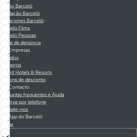
Grupo Barceló
Fundação Barceló
Vacaciones Barceló
Barceló Films
Barceló Pessoas
Canal de denúncia
Empresas
Afiliados
Parceiros
Dorint Hotels & Resorts
Cupons de desconto
Contacto
Perguntas frequentes e Ajuda
Reserve por telefone
Contate-nos
App do Barceló
Baixar