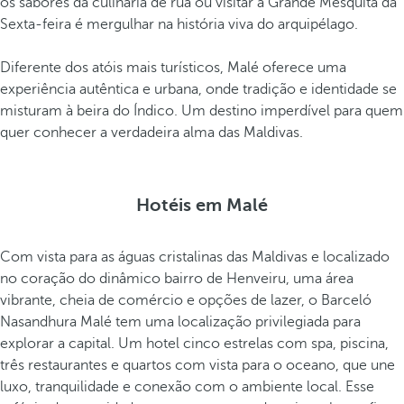
os sabores da culinária de rua ou visitar a Grande Mesquita da
m
Sexta-feira é mergulhar na história viva do arquipélago.
ô
n
Diferente dos atóis mais turísticos, Malé oferece uma
i
experiência autêntica e urbana, onde tradição e identidade se
o
misturam à beira do Índico. Um destino imperdível para quem
a
quer conhecer a verdadeira alma das Maldivas.
r
q
u
Hotéis em Malé
i
t
e
Com vista para as águas cristalinas das Maldivas e localizado
t
no coração do dinâmico bairro de Henveiru, uma área
ô
vibrante, cheia de comércio e opções de lazer, o Barceló
n
Nasandhura Malé tem uma localização privilegiada para
i
explorar a capital. Um hotel cinco estrelas com spa, piscina,
c
três restaurantes e quartos com vista para o oceano, que une
o
luxo, tranquilidade e conexão com o ambiente local. Esse
t