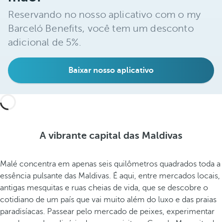
o
Reservando no nosso aplicativo com o my
r
t
Barceló Benefits, você tem um desconto
e
adicional de 5%.
s
t
Baixar nosso aplicativo
e
m
u
n
h
o
A vibrante capital das Maldivas
d
o
Malé concentra em apenas seis quilômetros quadrados toda a
p
essência pulsante das Maldivas. É aqui, entre mercados locais,
a
antigas mesquitas e ruas cheias de vida, que se descobre o
t
cotidiano de um país que vai muito além do luxo e das praias
r
paradisíacas. Passear pelo mercado de peixes, experimentar
i