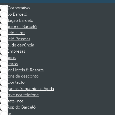
Corporativo
Grupo Barceló
Fundação Barceló
Vacaciones Barceló
Barceló Films
Barceló Pessoas
Canal de denúncia
Empresas
Afiliados
Parceiros
Dorint Hotels & Resorts
Cupons de desconto
Contacto
Perguntas frequentes e Ajuda
Reserve por telefone
Contate-nos
App do Barceló
Baixar