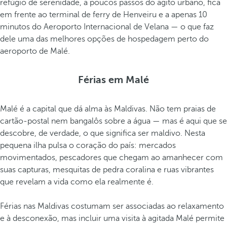
refúgio de serenidade, a poucos passos do agito urbano, fica
r
em frente ao terminal de ferry de Henveiru e a apenas 10
a
minutos do Aeroporto Internacional de Velana — o que faz
d
dele uma das melhores opções de hospedagem perto do
i
aeroporto de Malé.
c
i
Férias em Malé
o
n
Malé é a capital que dá alma às Maldivas. Não tem praias de
a
cartão-postal nem bangalôs sobre a água — mas é aqui que se
l
descobre, de verdade, o que significa ser maldivo. Nesta
d
pequena ilha pulsa o coração do país: mercados
a
movimentados, pescadores que chegam ao amanhecer com
s
suas capturas, mesquitas de pedra coralina e ruas vibrantes
M
que revelam a vida como ela realmente é.
a
l
Férias nas Maldivas costumam ser associadas ao relaxamento
d
e à desconexão, mas incluir uma visita à agitada Malé permite
i