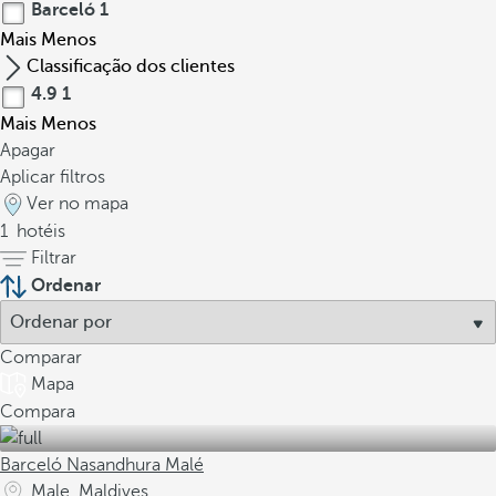
Barceló
1
r
Mais
Menos
u
Classificação dos clientes
t
4.9
1
u
r
Mais
Menos
a
Apagar
m
Aplicar filtros
o
Ver no mapa
n
1
hotéis
t
Filtrar
a
Ordenar
d
a
Comparar
s
Mapa
e
Compara
m
o
Barceló Nasandhura Malé
u
Male, Maldives
s