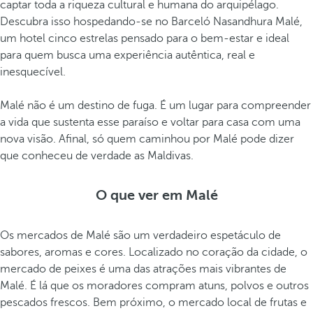
captar toda a riqueza cultural e humana do arquipélago.
v
Descubra isso hospedando-se no Barceló Nasandhura Malé,
a
um hotel cinco estrelas pensado para o bem-estar e ideal
s
para quem busca uma experiência autêntica, real e
e
inesquecível.
u
m
Malé não é um destino de fuga. É um lugar para compreender
d
a vida que sustenta esse paraíso e voltar para casa com uma
o
nova visão. Afinal, só quem caminhou por Malé pode dizer
s
que conheceu de verdade as Maldivas.
t
e
m
O que ver em Malé
p
l
Os mercados de Malé são um verdadeiro espetáculo de
o
sabores, aromas e cores. Localizado no coração da cidade, o
s
mercado de peixes é uma das atrações mais vibrantes de
m
Malé. É lá que os moradores compram atuns, polvos e outros
a
pescados frescos. Bem próximo, o mercado local de frutas e
i