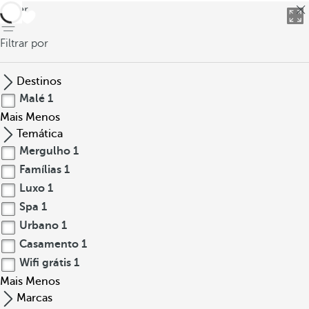
h
voltar
e
s
Filtrar por
e
m
Destinos
m
Malé
1
a
Mais
Menos
d
Temática
e
Mergulho
1
i
Famílias
1
r
a
Luxo
1
e
Spa
1
u
Urbano
1
m
Casamento
1
a
Wifi grátis
1
e
Mais
Menos
s
Marcas
t