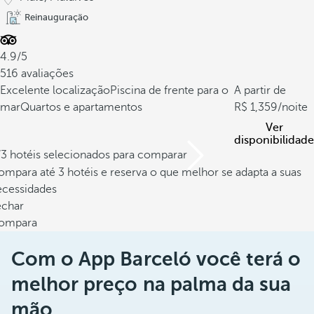
o
Reinauguração
d
e
4.9/5
a
516 avaliações
r
Excelente localização
Piscina de frente para o
A partir de
g
mar
Quartos e apartamentos
1,359
/noite
a
Ver
m
disponibilidade
a
/3 hotéis selecionados para comparar
s
mpara até 3 hotéis e reserva o que melhor se adapta a suas
s
ecessidades
a
echar
.
ompara
É
o
Com o App Barceló você terá o
m
melhor preço na palma da sua
a
i
mão.