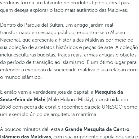
verduras forma um labirinto de produtos típicos, ideal para
s
quem deseja explorar o lado mais autêntico das Maldivas.
s
i
Dentro do Parque del Sultán, um antigo jardim real
n
transformado em espaço público, encontra-se o Museu
g
Nacional, que apresenta a história das Maldivas por meio de
u
sua coleção de artefatos históricos e peças de arte. A coleção
l
inclui esculturas budistas, trajes reais, armas antigas e objetos
a
do período de transição ao islamismo. É um ótimo lugar para
r
entender a evolução da sociedade maldiva e sua relação com
e
o mundo islâmico.
s
d
E então vem a verdadeira joia da capital: a
Mesquita da
o
Sexta-feira de Malé
(Malé Hukuru Miskiy), construída em
O
1658 com pedra de coral e reconhecida pela UNESCO como
c
um exemplo único de arquitetura marítima.
e
a
A poucos minutos dali está a
Grande Mesquita da Centro
n
Islâmico das Maldivas
, com sua imponente cúpula dourada e
o