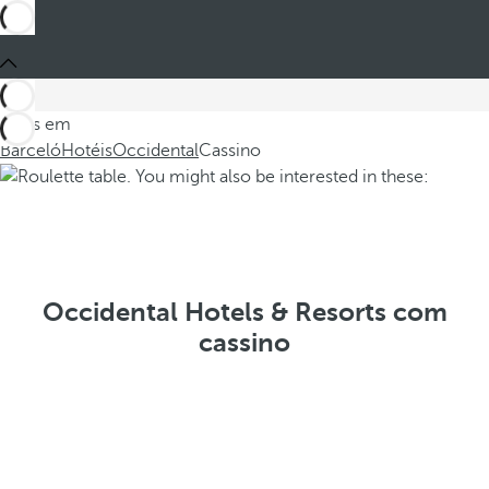
Estes em
Barceló
Hotéis
Occidental
Cassino
Occidental Hotels & Resorts com
cassino