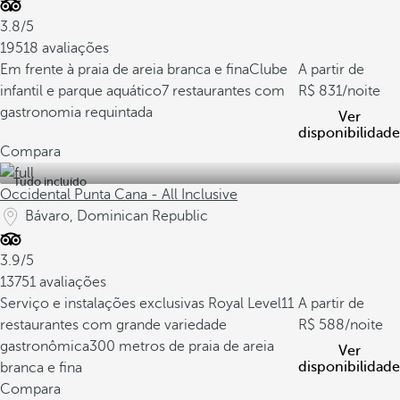
3.8/5
19518 avaliações
Em frente à praia de areia branca e fina
Clube
A partir de
infantil e parque aquático
7 restaurantes com
831
/noite
gastronomia requintada
Ver
disponibilidade
Compara
Tudo incluído
Occidental Punta Cana - All Inclusive
Bávaro, Dominican Republic
3.9/5
13751 avaliações
Serviço e instalações exclusivas Royal Level
11
A partir de
restaurantes com grande variedade
588
/noite
gastronômica
300 metros de praia de areia
Ver
disponibilidade
branca e fina
Compara