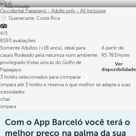
Tudo incluído
Occidental Papagayo - Adults only - All Inclusive
Guanacaste, Costa Rica
4/5
8593 avaliações
Somente Adultos (+18 anos), ideal para
A partir de
casais.
Rodeado pela natureza num ambiente
783
/noite
privilegiado.
Vistas únicas do Golfo de
Ver
disponibilidade
Papagayo.
/3 hotéis selecionados para comparar
mpara até 3 hotéis e reserva o que melhor se adapta a suas
ecessidades
echar
ompara
Com o App Barceló você terá o
melhor preço na palma da sua