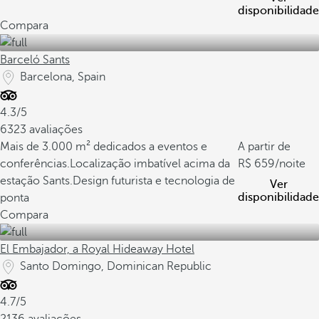
disponibilidade
Compara
Barceló Sants
Barcelona, Spain
4.3/5
6323 avaliações
Mais de 3.000 m² dedicados a eventos e
A partir de
conferências.
Localização imbatível acima da
659
/noite
estação Sants.
Design futurista e tecnologia de
Ver
disponibilidade
ponta
Compara
El Embajador, a Royal Hideaway Hotel
Santo Domingo, Dominican Republic
4.7/5