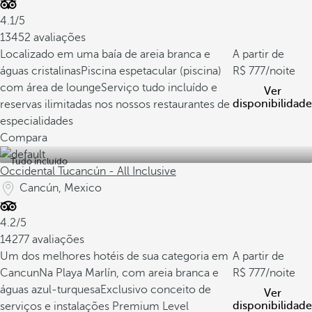
4.1/5
13452 avaliações
Localizado em uma baía de areia branca e
A partir de
águas cristalinas
Piscina espetacular (piscina)
777
/noite
com área de lounge
Serviço tudo incluído e
Ver
disponibilidade
reservas ilimitadas nos nossos restaurantes de
especialidades
Compara
Tudo incluído
Occidental Tucancún - All Inclusive
Cancún, Mexico
4.2/5
14277 avaliações
Um dos melhores hotéis de sua categoria em
A partir de
Cancun
Na Playa Marlín, com areia branca e
777
/noite
águas azul-turquesa
Exclusivo conceito de
Ver
disponibilidade
serviços e instalações Premium Level