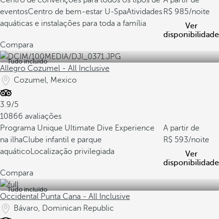
Centro de convenções para todos os tipos de
A partir de
eventos
Centro de bem-estar U-Spa
Atividades
985
/noite
aquáticas e instalações para toda a família
Ver
disponibilidade
Compara
Tudo incluído
Allegro Cozumel - All Inclusive
Cozumel, Mexico
3.9/5
10866 avaliações
Programa Unique Ultimate Dive Experience
A partir de
na ilha
Clube infantil e parque
593
/noite
aquático
Localização privilegiada
Ver
disponibilidade
Compara
Tudo incluído
Occidental Punta Cana - All Inclusive
Bávaro, Dominican Republic