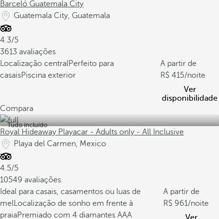
Barceló Guatemala City
Guatemala City, Guatemala
4.3/5
3613 avaliações
Localização central
Perfeito para
A partir de
casais
Piscina exterior
415
/noite
Ver
disponibilidade
Compara
Tudo incluído
Royal Hideaway Playacar - Adults only - All Inclusive
Playa del Carmen, Mexico
4.5/5
10549 avaliações
Ideal para casais, casamentos ou luas de
A partir de
mel
Localização de sonho em frente à
961
/noite
praia
Premiado com 4 diamantes AAA
Ver