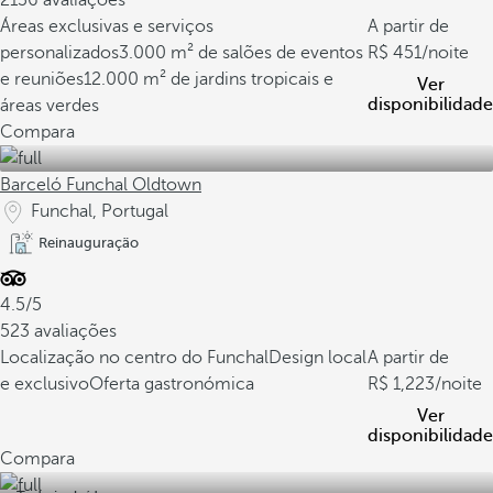
2136 avaliações
Áreas exclusivas e serviços
A partir de
personalizados
3.000 m² de salões de eventos
451
/noite
e reuniões
12.000 m² de jardins tropicais e
Ver
disponibilidade
áreas verdes
Compara
Barceló Funchal Oldtown
Funchal, Portugal
Reinauguração
4.5/5
523 avaliações
Localização no centro do Funchal
Design local
A partir de
e exclusivo
Oferta gastronómica
1,223
/noite
Ver
disponibilidade
Compara