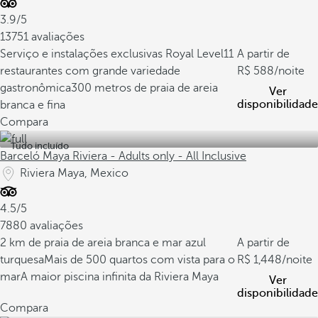
3.9/5
13751 avaliações
Serviço e instalações exclusivas Royal Level
11
A partir de
restaurantes com grande variedade
588
/noite
gastronômica
300 metros de praia de areia
Ver
disponibilidade
branca e fina
Compara
Tudo incluído
Barceló Maya Riviera - Adults only - All Inclusive
Riviera Maya, Mexico
4.5/5
7880 avaliações
2 km de praia de areia branca e mar azul
A partir de
turquesa
Mais de 500 quartos com vista para o
1,448
/noite
mar
A maior piscina infinita da Riviera Maya
Ver
disponibilidade
Compara