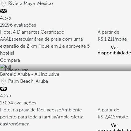
Riviera Maya, Mexico
4.3/5
19196 avaliações
Hotel 4 Diamantes Certificado
A partir de
AAA
Espetacular área de praia com uma
1,211
/noite
extensão de 2 km
Fique em 1 e aproveite 5
Ver
disponibilidade
hotéis!
Compara
Tudo incluído
Barceló Aruba - All Inclusive
Palm Beach, Aruba
4.2/5
13054 avaliações
Hotel na praia de fácil acesso
Ambiente
A partir de
perfeito para toda a família
Ampla oferta
2,415
/noite
gastronômica
Ver
disponibilidade