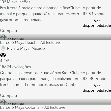
19518 avaliações
Em frente à praia de areia branca e fina
Clube
A partir de
infantil e parque aquático
7 restaurantes com
831
/noite
gastronomia requintada
Ver
disponibilidade
Compara
Tudo incluído
Barceló Maya Beach - All Inclusive
Riviera Maya, Mexico
4.2/5
16824 avaliações
Quartos espaçosos da Suite Júnior
Kids Club e
A partir de
parque aquático para crianças
Localizado em
985
/noite
frente a uma das melhores praias do Caribe
Ver
disponibilidade
Compara
Tudo incluído
Barceló Maya Colonial - All Inclusive