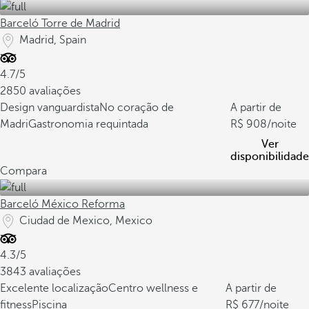
Barceló Torre de Madrid
Madrid, Spain
4.7/5
2850 avaliações
Design vanguardista
No coração de
A partir de
Madri
Gastronomia requintada
908
/noite
Ver
disponibilidade
Compara
Barceló México Reforma
Ciudad de Mexico, Mexico
4.3/5
3843 avaliações
Excelente localização
Centro wellness e
A partir de
fitness
Piscina
677
/noite