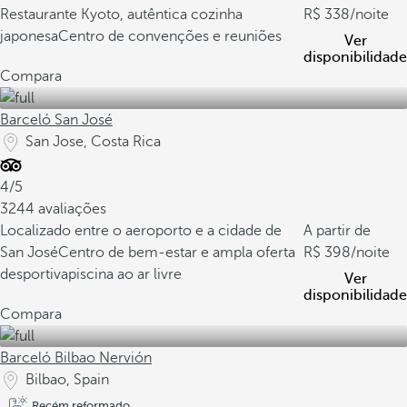
Restaurante Kyoto, autêntica cozinha
338
/noite
japonesa
Centro de convenções e reuniões
Ver
disponibilidade
Compara
Barceló San José
San Jose, Costa Rica
4/5
3244 avaliações
Localizado entre o aeroporto e a cidade de
A partir de
San José
Centro de bem-estar e ampla oferta
398
/noite
desportiva
piscina ao ar livre
Ver
disponibilidade
Compara
Barceló Bilbao Nervión
Bilbao, Spain
Recém reformado