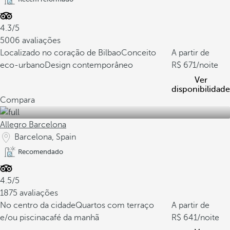
4.3/5
5006 avaliações
Localizado no coração de Bilbao
Conceito
A partir de
eco-urbano
Design contemporâneo
671
/noite
Ver
disponibilidade
Compara
Allegro Barcelona
Barcelona, Spain
Recomendado
4.5/5
1875 avaliações
No centro da cidade
Quartos com terraço
A partir de
e/ou piscina
café da manhã
641
/noite