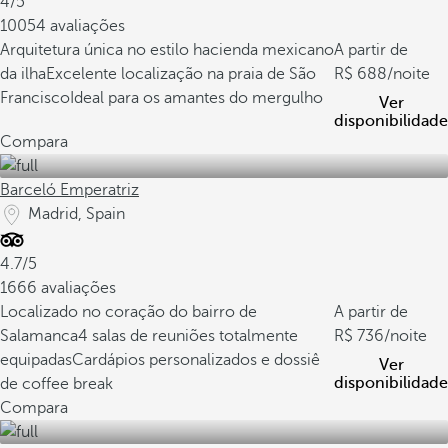
4/5
10054 avaliações
Arquitetura única no estilo hacienda mexicano
A partir de
da ilha
Excelente localização na praia de São
688
/noite
Francisco
Ideal para os amantes do mergulho
Ver
disponibilidade
Compara
Barceló Emperatriz
Madrid, Spain
4.7/5
1666 avaliações
Localizado no coração do bairro de
A partir de
Salamanca
4 salas de reuniões totalmente
736
/noite
equipadas
Cardápios personalizados e dossiê
Ver
disponibilidade
de coffee break
Compara