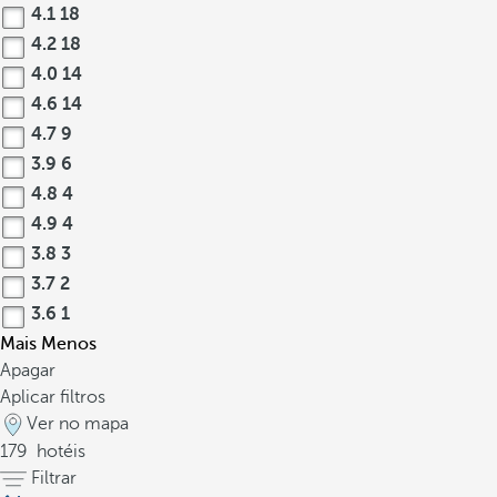
4.1
18
4.2
18
4.0
14
4.6
14
4.7
9
3.9
6
4.8
4
4.9
4
3.8
3
3.7
2
3.6
1
Mais
Menos
Apagar
Aplicar filtros
Ver no mapa
179
hotéis
Filtrar