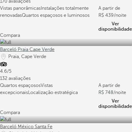
170 avaliações
Vistas panorâmicas
Instalações totalmente
A partir de
renovadas
Quartos espaçosos e luminosos
439
/noite
Ver
disponibilidade
Compara
Barceló Praia Cape Verde
Praia, Cape Verde
4.6/5
132 avaliações
Quartos espaçosos
Vistas
A partir de
excepcionais
Localização estratégica
748
/noite
Ver
disponibilidade
Compara
Barceló México Santa Fe