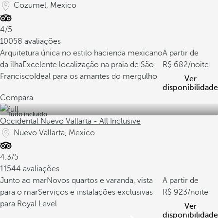
Cozumel, Mexico
4/5
10058 avaliações
Arquitetura única no estilo hacienda mexicano
A partir de
da ilha
Excelente localização na praia de São
682
/noite
Francisco
Ideal para os amantes do mergulho
Ver
disponibilidade
Compara
Tudo incluído
Occidental Nuevo Vallarta - All Inclusive
Nuevo Vallarta, Mexico
4.3/5
11544 avaliações
Junto ao mar
Novos quartos e varanda, vista
A partir de
para o mar
Serviços e instalações exclusivas
923
/noite
para Royal Level
Ver
disponibilidade