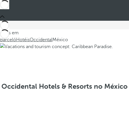
Estes em
Barceló
Hotéis
Occidental
México
Occidental Hotels & Resorts no México