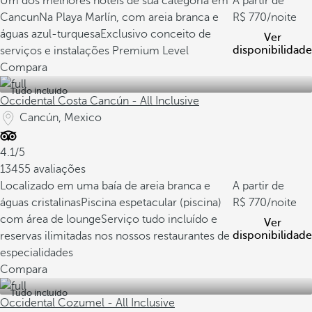
Um dos melhores hotéis de sua categoria em
A partir de
Cancun
Na Playa Marlín, com areia branca e
770
/noite
águas azul-turquesa
Exclusivo conceito de
Ver
disponibilidade
serviços e instalações Premium Level
Compara
Tudo incluído
Occidental Costa Cancún - All Inclusive
Cancún, Mexico
4.1/5
13455 avaliações
Localizado em uma baía de areia branca e
A partir de
águas cristalinas
Piscina espetacular (piscina)
770
/noite
com área de lounge
Serviço tudo incluído e
Ver
disponibilidade
reservas ilimitadas nos nossos restaurantes de
especialidades
Compara
Tudo incluído
Occidental Cozumel - All Inclusive