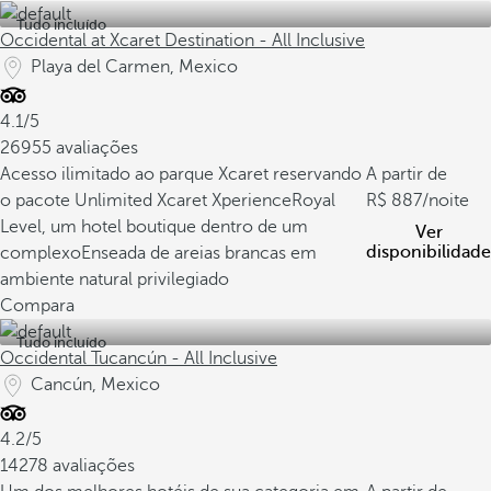
Tudo incluído
Occidental at Xcaret Destination - All Inclusive
Playa del Carmen, Mexico
4.1/5
26955 avaliações
Acesso ilimitado ao parque Xcaret reservando
A partir de
o pacote Unlimited Xcaret Xperience
Royal
887
/noite
Level, um hotel boutique dentro de um
Ver
disponibilidade
complexo
Enseada de areias brancas em
ambiente natural privilegiado
Compara
Tudo incluído
Occidental Tucancún - All Inclusive
Cancún, Mexico
4.2/5
14278 avaliações