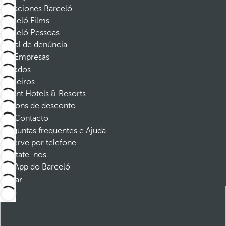
Vacaciones Barceló
Barceló Films
Barceló Pessoas
Canal de denúncia
Empresas
Afiliados
Parceiros
Dorint Hotels & Resorts
Cupons de desconto
Contacto
Perguntas frequentes e Ajuda
Reserve por telefone
Contate-nos
App do Barceló
Baixar