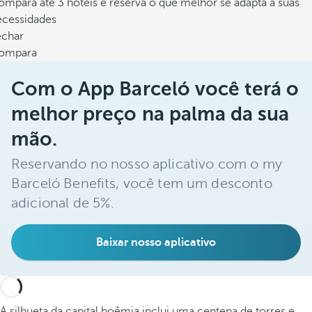
mpara até 3 hotéis e reserva o que melhor se adapta a suas
ecessidades
echar
ompara
Com o App Barceló você terá o
melhor preço na palma da sua
mão.
Reservando no nosso aplicativo com o my
Barceló Benefits, você tem um desconto
adicional de 5%.
Baixar nosso aplicativo
A silhueta da capital boêmia inclui uma centena de torres e