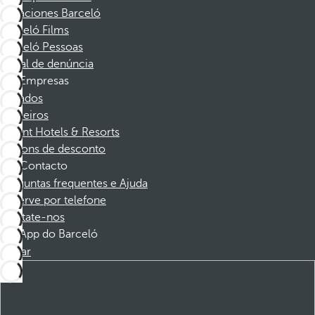
Vacaciones Barceló
Barceló Films
Barceló Pessoas
Canal de denúncia
Empresas
Afiliados
Parceiros
Dorint Hotels & Resorts
Cupons de desconto
Contacto
Perguntas frequentes e Ajuda
Reserve por telefone
Contate-nos
App do Barceló
Baixar