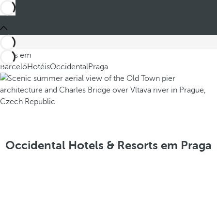
Estes em
Barceló
Hotéis
Occidental
Praga
Occidental Hotels & Resorts em Praga