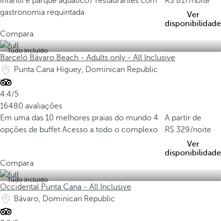
infantil e parque aquático
7 restaurantes com
817
/noite
a
gastronomia requintada
Ver
s
disponibilidade
p
Compara
r
Tudo incluído
a
Barceló Bávaro Beach - Adults only - All Inclusive
i
Punta Cana Higuey, Dominican Republic
a
s
4.4/5
m
16480 avaliações
a
Em uma das 10 melhores praias do mundo
4
A partir de
i
opções de buffet
Acesso a todo o complexo
329
/noite
s
Ver
i
disponibilidade
c
Compara
ô
Tudo incluído
n
Occidental Punta Cana - All Inclusive
i
Bávaro, Dominican Republic
c
a