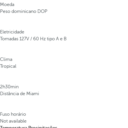
c
Moeda
i
Peso dominicano DOP
d
a
p
Eletricidade
o
Tomadas 127V / 60 Hz tipo A e B
r
s
u
Clima
a
Tropical
s
á
g
2h30min
u
Distância de Miami
a
s
a
Fuso horário
z
Not available
u