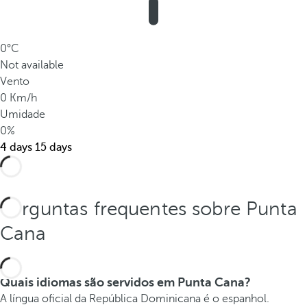
m
p
a
0°C
r
Not available
á
Vento
v
0 Km/h
e
Umidade
l
0%
.
4 days
15 days
Perguntas frequentes sobre Punta
Cana
Quais idiomas são servidos em Punta Cana?
A língua oficial da República Dominicana é o espanhol.