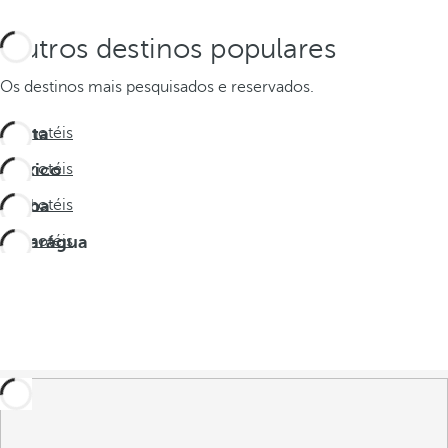
Outros destinos populares
Os destinos mais pesquisados e reservados.
Costa
Ver hotéis
Rica
México
Ver hotéis
Aruba
Ver hotéis
Nicarágua
Ver hotéis