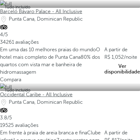
Tudo incluído
Barceló Bávaro Palace - All Inclusive
P
Punta Cana, Dominican Republic
r
4/5
a
34261 avaliações
i
Em uma das 10 melhores praias do mundo
O
A partir de
a
hotel mais completo de Punta Cana
80% dos
1,052
/noite
B
quartos com vista mar e banheira de
Ver
á
disponibilidade
hidromassagem
v
Compara
a
Tudo incluído
Occidental Caribe - All Inclusive
r
Punta Cana, Dominican Republic
o
U
3.8/5
m
19525 avaliações
a
Em frente à praia de areia branca e fina
Clube
A partir de
d