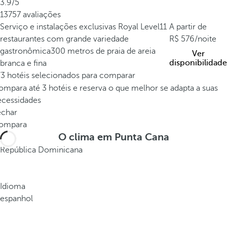
3.9/5
s
13757 avaliações
d
Serviço e instalações exclusivas Royal Level
11
A partir de
e
restaurantes com grande variedade
576
/noite
P
gastronômica
300 metros de praia de areia
Ver
u
disponibilidade
branca e fina
n
/3 hotéis selecionados para comparar
t
mpara até 3 hotéis e reserva o que melhor se adapta a suas
a
ecessidades
C
echar
a
ompara
n
O clima em Punta Cana
a
República Dominicana
,
c
o
Idioma
n
espanhol
h
e