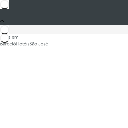
Estes em
Barceló
Hotéis
São José