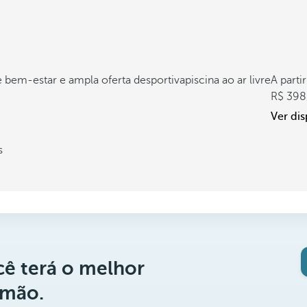
 bem-estar e ampla oferta desportiva
piscina ao ar livre
A parti
398
Ver dis
s
ê terá o melhor
 mão.