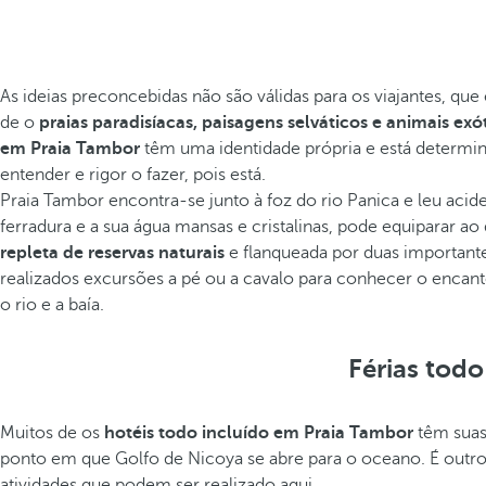
As ideias preconcebidas não são válidas para os viajantes, qu
de o
praias paradisíacas, paisagens selváticos e animais exó
em Praia Tambor
têm uma identidade própria e está determi
entender e rigor o fazer, pois está.
Praia Tambor encontra-se junto à foz do rio Panica e leu aci
ferradura e a sua água mansas e cristalinas, pode equiparar ao
repleta de reservas naturais
e flanqueada por duas importantes
realizados excursões a pé ou a cavalo para conhecer o enca
o rio e a baía.
Férias tod
Muitos de os
hotéis todo incluído em Praia Tambor
têm suas 
ponto em que Golfo de Nicoya se abre para o oceano. É outro 
atividades que podem ser realizado aqui.