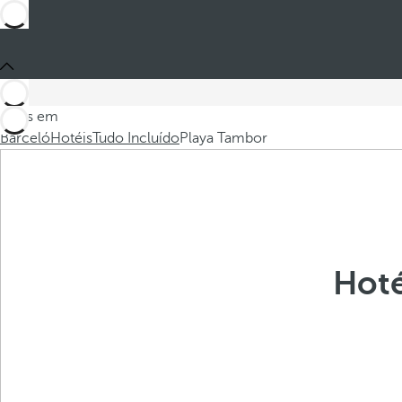
Estes em
Barceló
Hotéis
Tudo Incluído
Playa Tambor
Hoté