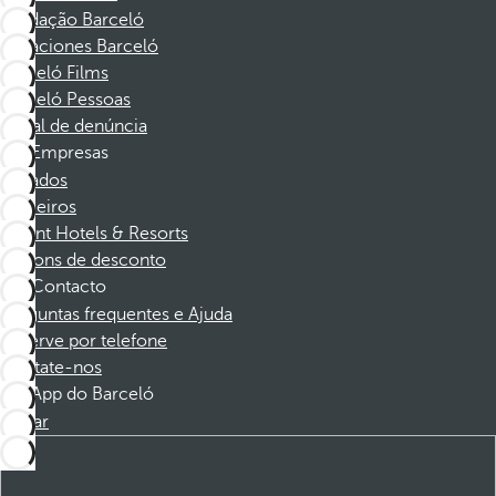
Fundação Barceló
Vacaciones Barceló
Barceló Films
Barceló Pessoas
Canal de denúncia
Empresas
Afiliados
Parceiros
Dorint Hotels & Resorts
Cupons de desconto
Contacto
Perguntas frequentes e Ajuda
Reserve por telefone
Contate-nos
App do Barceló
Baixar