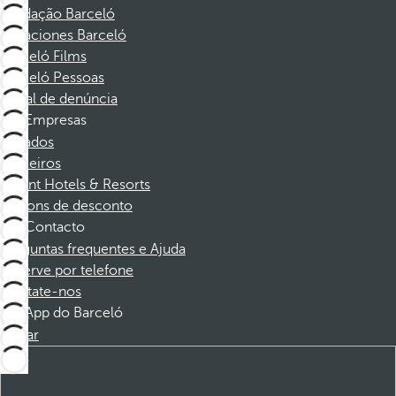
Fundação Barceló
Vacaciones Barceló
Barceló Films
Barceló Pessoas
Canal de denúncia
Empresas
Afiliados
Parceiros
Dorint Hotels & Resorts
Cupons de desconto
Contacto
Perguntas frequentes e Ajuda
Reserve por telefone
Contate-nos
App do Barceló
Baixar