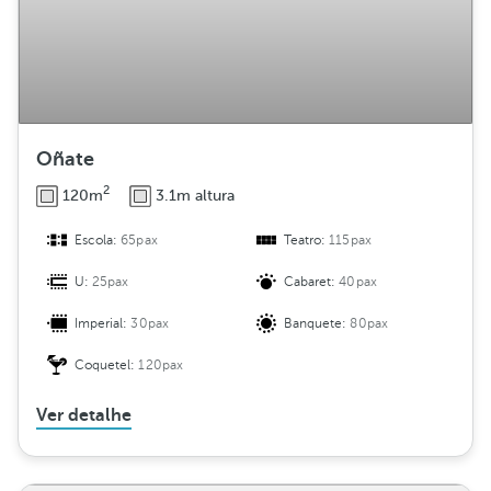
Oñate
2
120m
3.1m altura
Escola:
65pax
Teatro:
115pax
U:
25pax
Cabaret:
40pax
Imperial:
30pax
Banquete:
80pax
Coquetel:
120pax
Ver detalhe