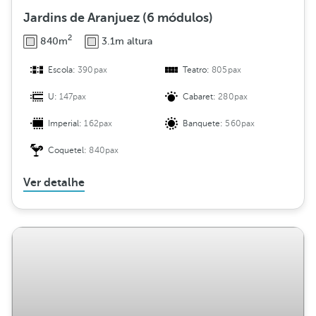
Jardins de Aranjuez (6 módulos)
2
840m
3.1m altura
Escola:
390pax
Teatro:
805pax
U:
147pax
Cabaret:
280pax
Imperial:
162pax
Banquete:
560pax
Coquetel:
840pax
Ver detalhe