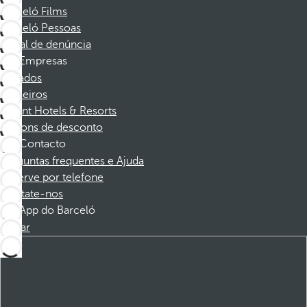
Barceló Films
Barceló Pessoas
Canal de denúncia
Empresas
Afiliados
Parceiros
Dorint Hotels & Resorts
Cupons de desconto
Contacto
Perguntas frequentes e Ajuda
Reserve por telefone
Contate-nos
App do Barceló
Baixar