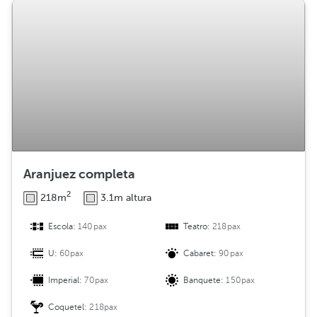
Aranjuez completa
2
218m
3.1m altura
Escola:
140pax
Teatro:
218pax
U:
60pax
Cabaret:
90pax
Imperial:
70pax
Banquete:
150pax
Coquetel:
218pax