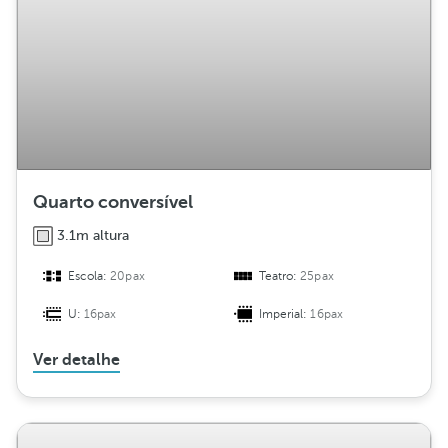
Quarto conversível
3.1m altura
Escola:
20pax
Teatro:
25pax
U:
16pax
Imperial:
16pax
Ver detalhe