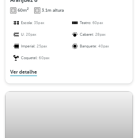
Aranjuez 8
2
60m
3.1m altura
Escola:
35pax
Teatro:
60pax
U:
20pax
Cabaret:
28pax
Imperial:
25pax
Banquete:
40pax
Coquetel:
60pax
Ver detalhe