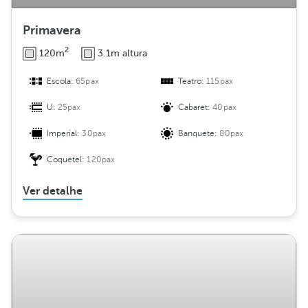
Primavera
2
120m
3.1m altura
Escola:
65pax
Teatro:
115pax
U:
25pax
Cabaret:
40pax
Imperial:
30pax
Banquete:
80pax
Coquetel:
120pax
Ver detalhe