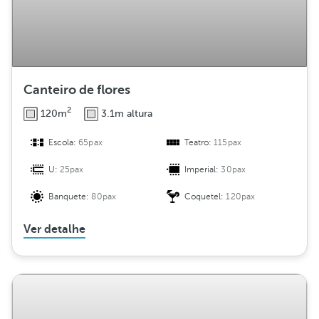
Canteiro de flores
2
120m
3.1m altura
Escola:
65pax
Teatro:
115pax
U:
25pax
Imperial:
30pax
Banquete:
80pax
Coquetel:
120pax
Ver detalhe