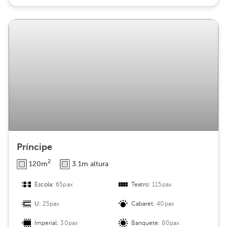
Príncipe
2
120m
3.1m altura
Escola:
65pax
Teatro:
115pax
U:
25pax
Cabaret:
40pax
Imperial:
30pax
Banquete:
80pax