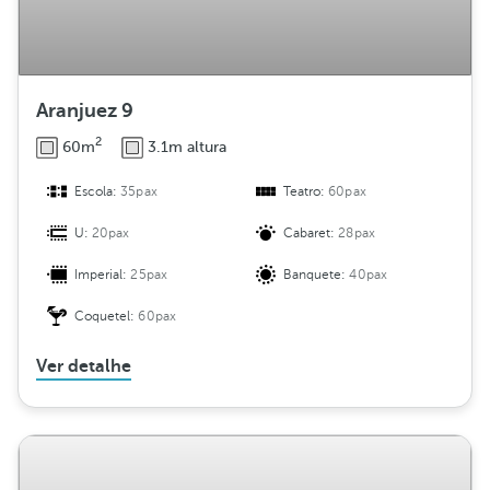
Aranjuez 9
2
60m
3.1m altura
Escola:
35pax
Teatro:
60pax
U:
20pax
Cabaret:
28pax
Imperial:
25pax
Banquete:
40pax
Coquetel:
60pax
Ver detalhe