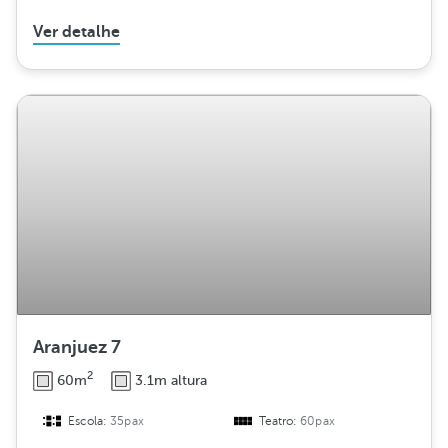
Ver detalhe
Aranjuez 7
2
60m
3.1m altura
Escola:
35pax
Teatro:
60pax