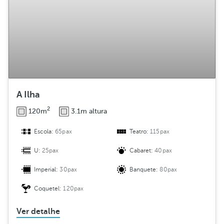
A Ilha
2
120m
3.1m altura
Escola:
65pax
Teatro:
115pax
U:
25pax
Cabaret:
40pax
Imperial:
30pax
Banquete:
80pax
Coquetel:
120pax
Ver detalhe