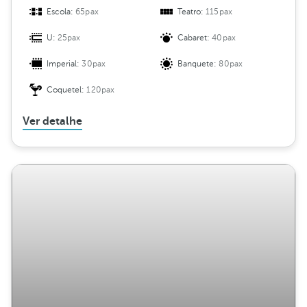
Escola:
65pax
Teatro:
115pax
U:
25pax
Cabaret:
40pax
Imperial:
30pax
Banquete:
80pax
Coquetel:
120pax
Ver detalhe