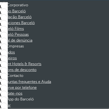
Corporativo
Grupo Barceló
Fundação Barceló
Vacaciones Barceló
Barceló Films
Barceló Pessoas
Canal de denúncia
Empresas
Afiliados
Parceiros
Dorint Hotels & Resorts
Cupons de desconto
Contacto
Perguntas frequentes e Ajuda
Reserve por telefone
Contate-nos
App do Barceló
Baixar