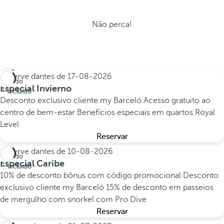
Não perca!
Reserve dantes de
17-08-2026
Tudo
Especial Invierno
incluído
Desconto exclusivo cliente my Barceló
Acesso gratuito ao
centro de bem-estar
Benefícios especiais em quartos Royal
Level
Reservar
Reserve dantes de
10-08-2026
Tudo
Especial Caribe
incluído
10% de desconto bônus com código promocional
Desconto
exclusivo cliente my Barceló
15% de desconto em passeios
de mergulho com snorkel com Pro Dive
Reservar