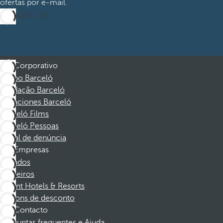
ofertas por e-mail.
Inscrever-me
Corporativo
Grupo Barceló
Fundação Barceló
Vacaciones Barceló
Barceló Films
Barceló Pessoas
Canal de denúncia
Empresas
Afiliados
Parceiros
Dorint Hotels & Resorts
Cupons de desconto
Contacto
Perguntas frequentes e Ajuda