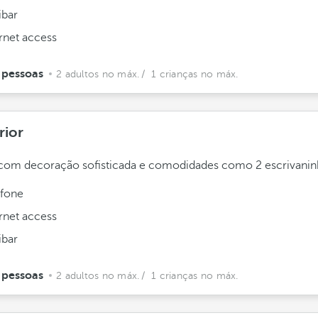
ibar
ernet access
 pessoas
2 adultos no máx.
/ 1 crianças no máx.
rior
com decoração sofisticada e comodidades como 2 escrivanin
efone
ernet access
ibar
 pessoas
2 adultos no máx.
/ 1 crianças no máx.