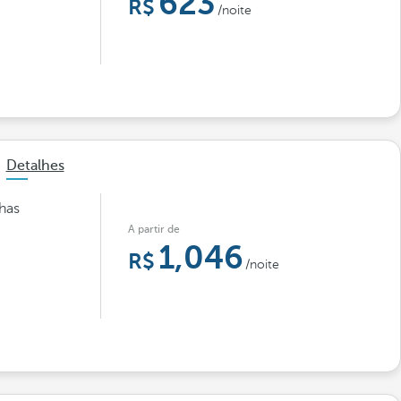
623
/noite
Detalhes
has
A partir de
1,046
/noite