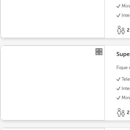
Min
Int
2
Supe
Fique 
Tel
Int
Min
2