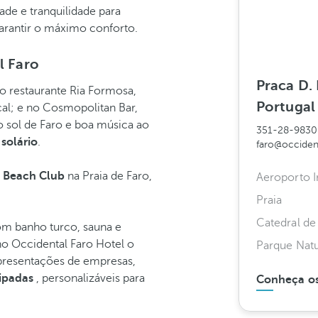
e e tranquilidade para
garantir o máximo conforto.
l Faro
Praca D.
o restaurante Ria Formosa,
Portugal
cal; e no Cosmopolitan Bar,
o sol de Faro e boa música ao
351-28-983
solário
.
faro@occiden
e Beach Club
na Praia de Faro,
Aeroporto I
Praia
Catedral de
m banho turco, sauna e
no Occidental Faro Hotel o
Parque Natu
apresentações de empresas,
ipadas
, personalizáveis para
Conheça os