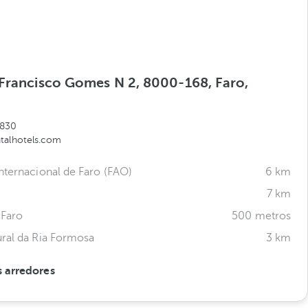
 Francisco Gomes N 2, 8000-168, Faro,
0830
talhotels.com
nternacional de Faro (FAO)
6 km
7 km
 Faro
500 metros
ral da Ria Formosa
3 km
 arredores