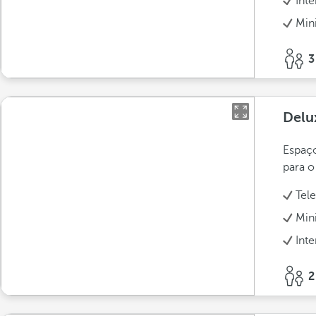
Int
Min
3
Delu
Espaço
para o
Tel
Min
Int
2