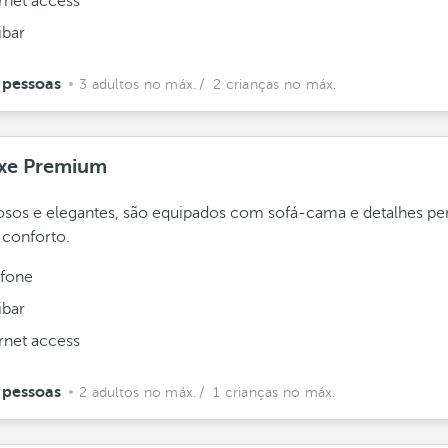
ernet access
ibar
 pessoas
3 adultos no máx.
/ 2 crianças no máx.
xe Premium
sos e elegantes, são equipados com sofá-cama e detalhes p
 conforto.
efone
ibar
ernet access
 pessoas
2 adultos no máx.
/ 1 crianças no máx.