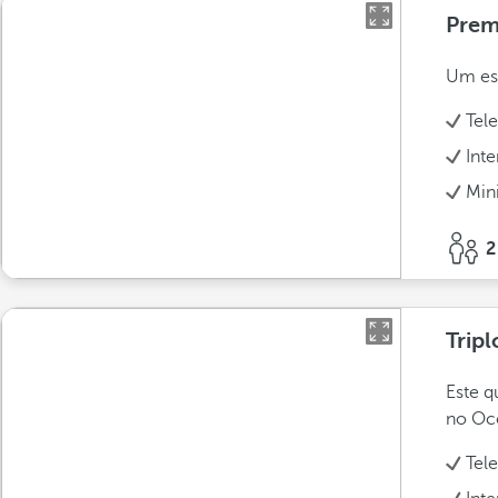
Pre
Um esp
Tel
Int
Min
2
Tripl
Este q
no Occ
Tel