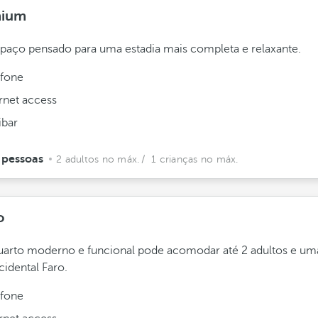
mium
aço pensado para uma estadia mais completa e relaxante.
efone
ernet access
ibar
 pessoas
2 adultos no máx.
/ 1 crianças no máx.
o
uarto moderno e funcional pode acomodar até 2 adultos e um
idental Faro.
efone