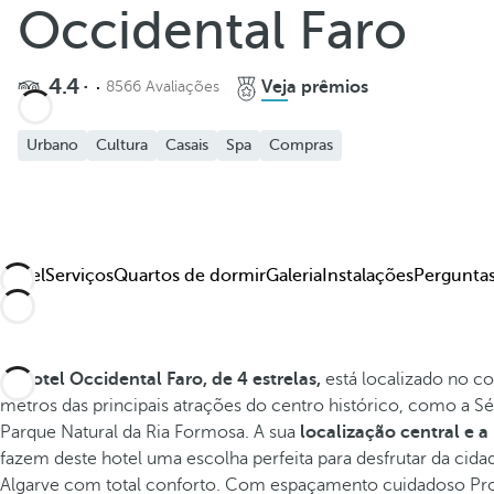
Occidental Faro
4.4
Veja prêmios
8566 Avaliações
Urbano
Cultura
Casais
Spa
Compras
Hotel
Serviços
Quartos de dormir
Galeria
Instalações
Perguntas
O
Hotel Occidental Faro, de 4 estrelas,
está localizado no c
metros das principais atrações do centro histórico, como a Sé 
Parque Natural da Ria Formosa. A sua
localização central e a
fazem deste hotel uma escolha perfeita para desfrutar da cida
Algarve com total conforto. Com espaçamento cuidadoso
Pr