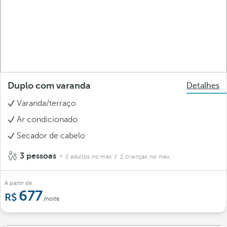
Duplo com varanda
Detalhes
Varanda/terraço
Ar condicionado
Secador de cabelo
3 pessoas
2 adultos no máx.
/ 2 crianças no máx.
A partir de
677
/noite