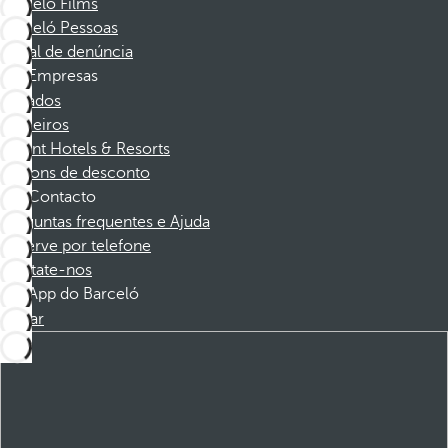
Barceló Films
Barceló Pessoas
Canal de denúncia
Empresas
Afiliados
Parceiros
Dorint Hotels & Resorts
Cupons de desconto
Contacto
Perguntas frequentes e Ajuda
Reserve por telefone
Contate-nos
App do Barceló
Baixar