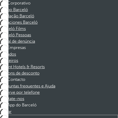
Corporativo
Grupo Barceló
Fundação Barceló
Vacaciones Barceló
Barceló Films
Barceló Pessoas
Canal de denúncia
Empresas
Afiliados
Parceiros
Dorint Hotels & Resorts
Cupons de desconto
Contacto
Perguntas frequentes e Ajuda
Reserve por telefone
Contate-nos
App do Barceló
Baixar