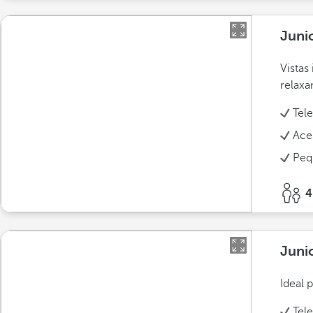
Juni
Vistas
relaxa
Tel
Ace
Peq
4
Juni
Ideal 
Tel