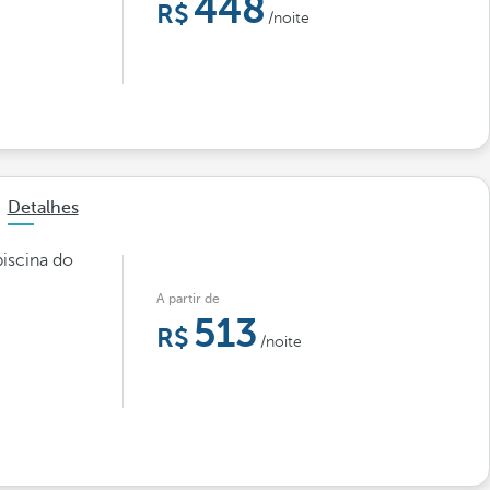
448
/noite
Detalhes
piscina do
A partir de
513
/noite