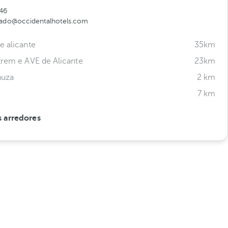
46
lado@occidentalhotels.com
e alicante
35km
trem e AVE de Alicante
23km
nuza
2 km
7 km
 arredores