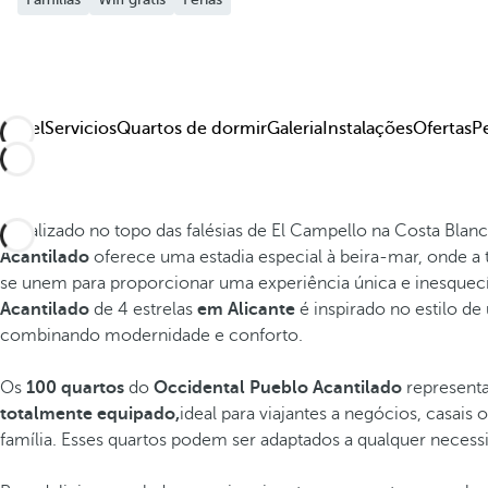
Hotel
Servicios
Quartos de dormir
Galeria
Instalações
Ofertas
P
Localizado no topo das falésias de El Campello na Costa Blanc
Acantilado
oferece uma estadia especial à beira-mar, onde a t
se unem para proporcionar uma experiência única e inesquec
Acantilado
de 4 estrelas
em Alicante
é inspirado no estilo d
combinando modernidade e conforto.
Os
100 quartos
do
Occidental Pueblo Acantilado
represen
totalmente equipado,
ideal para viajantes a negócios, casai
família. Esses quartos podem ser adaptados a qualquer necess