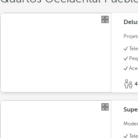
Delu
Projet
Tel
Peq
Ace
4
Supe
Modern
Tel