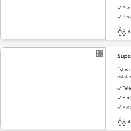
Ace
Peq
4
Supe
Estes 
estabe
Tel
Peq
Var
4