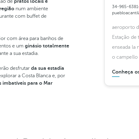
eção de
pratos locais e
34-965-6381
região
num ambiente
puebloacanti
urante com buffet de
aeroporto d
Estação de 
ior com área para banhos de
ventos e um
ginásio totalmente
enseada la 
nte a sua estadia.
o campello
rão desfrutar
da sua estadia
Conheça os
explorar a Costa Blanca e, por
s imbatíveis para o Mar