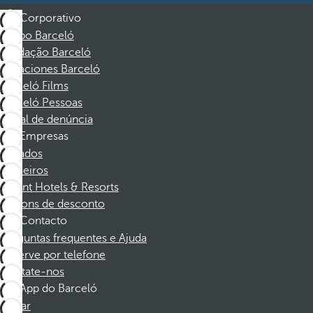
Corporativo
Grupo Barceló
Fundação Barceló
Vacaciones Barceló
Barceló Films
Barceló Pessoas
Canal de denúncia
Empresas
Afiliados
Parceiros
Dorint Hotels & Resorts
Cupons de desconto
Contacto
Perguntas frequentes e Ajuda
Reserve por telefone
Contate-nos
App do Barceló
Baixar