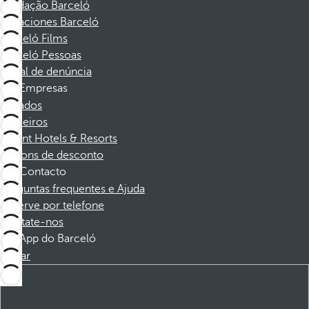
Fundação Barceló
Vacaciones Barceló
Barceló Films
Barceló Pessoas
Canal de denúncia
Empresas
Afiliados
Parceiros
Dorint Hotels & Resorts
Cupons de desconto
Contacto
Perguntas frequentes e Ajuda
Reserve por telefone
Contate-nos
App do Barceló
Baixar