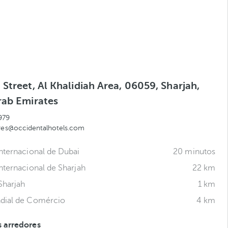
Street, Al Khalidiah Area, 06059, Sharjah,
rab Emirates
979
.res@occidentalhotels.com
nternacional de Dubai
20 minutos
nternacional de Sharjah
22 km
Sharjah
1 km
dial de Comércio
4 km
 arredores