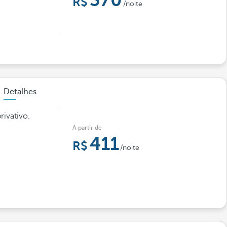
370
/noite
Detalhes
rivativo.
A partir de
411
/noite