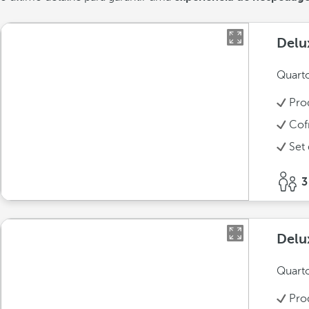
Delu
Quarto
Pro
Cof
Set 
3
Delu
Quarto
Pro