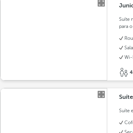
Juni
Suíte 
para o
Rou
Sala
Wi-
4
Suít
Suíte 
Cof
Sec