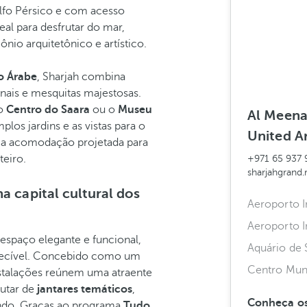
Golfo Pérsico e com acesso
eal para desfrutar do mar,
nio arquitetônico e artístico.
o Árabe
, Sharjah combina
onais e mesquitas majestosas.
 o
Centro do Saara
ou o
Museu
Al Meena 
plos jardins e as vistas para o
United A
ma acomodação projetada para
teiro.
+971 65 937 
sharjahgrand
a capital cultural dos
Aeroporto I
Aeroporto I
spaço elegante e funcional,
Aquário de 
quecível. Concebido como um
Centro Mun
nstalações reúnem uma atraente
rutar de
jantares temáticos
,
Conheça os
ndo. Graças ao programa
Tudo