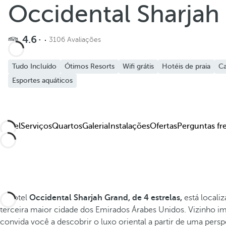
Occidental Sharjah
4.6
3106 Avaliações
Tudo Incluído
Ótimos Resorts
Wifi grátis
Hotéis de praia
C
Esportes aquáticos
Hotel
Serviços
Quartos
Galeria
Instalações
Ofertas
Perguntas fr
O hotel
Occidental Sharjah Grand,
de 4 estrelas,
está locali
terceira maior cidade dos Emirados Árabes Unidos. Vizinho i
convida você a descobrir o luxo oriental a partir de uma persp