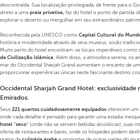
descontraída. Sua localização privilegiada, de frente para o 
direto a uma
praia privativa,
faz do hotel o ponto de partida id
explorar o deserto ou mergulhar em seu extraordinário patrimô
Reconhecida pela UNESCO como
Capital Cultural do Mund
história e modernidade através de seus museus, souks tradici
Muito perto do hotel encontram-se locais imperdíveis como
da Civilização Islâmica
. Além disso, a atmosfera serena, os am
mar do Occidental Sharjah Grand aumentam o encanto de u
proporcionar experiências únicas neste fascinante destino cos
Occidental Sharjah Grand Hotel: exclusividade n
Emirados.
Seus
221 quartos cuidadosamente equipados
oferecem um e
onde cada detalhe é pensado para garantir uma estadia ines
hotel "seco"
(onde não se servem bebidas alcoólicas), suas i
oferta de restaurantes e bares, onde os hóspedes podem desf
pratos da
culinária árabe
e propostas de outras partes do mu