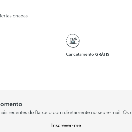
m
e
fertas criadas
m
o
r
á
GRÁTIS
Cancelamento
v
e
i
s
 momento
.
 mais recentes do Barcelo.com diretamente no seu e-mail. Os 
V
Inscrever-me
e