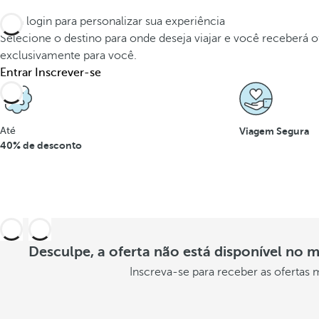
c
Faça login para personalizar sua experiência
Selecione o destino para onde deseja viajar e você receberá o
i
exclusivamente para você.
o
Entrar
Inscrever-se
n
e
Até
Viagem Segura
40% de desconto
s
d
i
s
p
Desculpe, a oferta não está disponível no
Inscreva-se para receber as ofertas
o
n