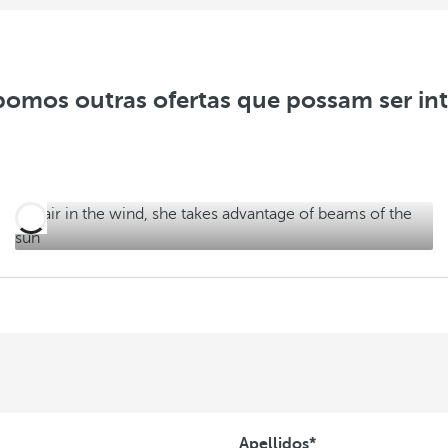
r
o
f
e
omos outras ofertas que possam ser in
r
t
a
s
Apellidos