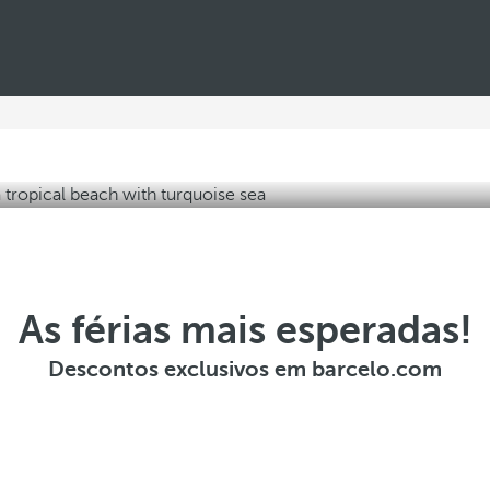
o
n
f
o
r
t
á
v
As férias mais esperadas!
e
Descontos exclusivos em barcelo.com
i
s
e