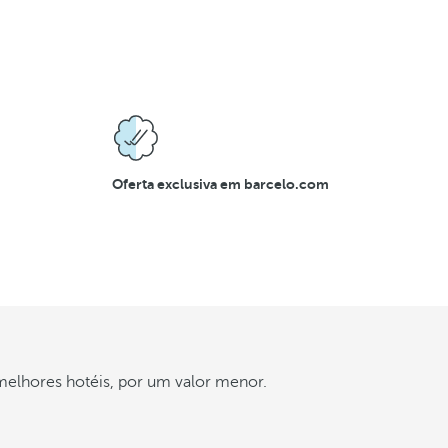
e
x
p
e
r
i
Oferta exclusiva em barcelo.com
ê
n
c
i
a
melhores hotéis, por um valor menor.
V
e