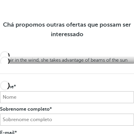
n
e
o
r
i
f
o
b
e
f
Chá propomos outras ofertas que possam ser
l
r
e
interessado
t
e
r
a
s
t
s
a
s
Nome
Sobrenome completo
E-mail