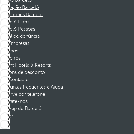
Grupo Barceló
Fundação Barceló
Vacaciones Barceló
Barceló Films
Barceló Pessoas
Canal de denúncia
Empresas
Afiliados
Parceiros
Dorint Hotels & Resorts
Cupons de desconto
Contacto
Perguntas frequentes e Ajuda
Reserve por telefone
Contate-nos
App do Barceló
Baixar