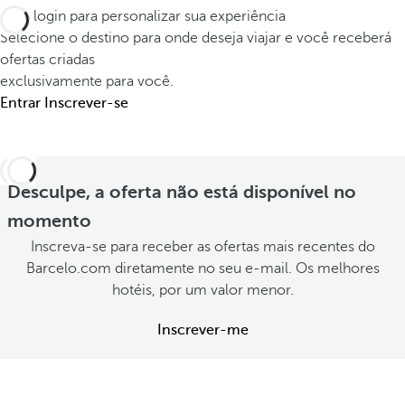
i
a
e
Faça login para personalizar sua experiência
s
b
l
Selecione o destino para onde deseja viajar e você receberá
e
i
d
ofertas criadas
m
t
exclusivamente para você.
e
e
Entrar
Inscrever-se
a
e
m
c
x
o
i
p
r
o
e
Desculpe, a oferta não está disponível no
á
n
r
momento
v
e
i
Inscreva-se para receber as ofertas mais recentes do
e
s
ê
Barcelo.com diretamente no seu e-mail. Os melhores
i
d
n
hotéis, por um valor menor.
s
i
c
.
Inscrever-me
s
i
V
p
a
e
o
V
r