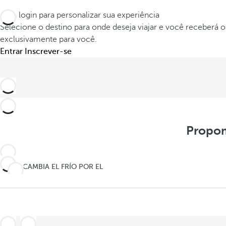
Faça login para personalizar sua experiência
Selecione o destino para onde deseja viajar e você receberá o
exclusivamente para você.
Entrar
Inscrever-se
Propom
CAMBIA EL FRÍO POR EL
CALOR DEL CARIBE
CAMBIA EL FRÍO POR EL
Últimas
CALOR DEL CARIBE
Últimas
habitaciones
habitaciones
disponibles