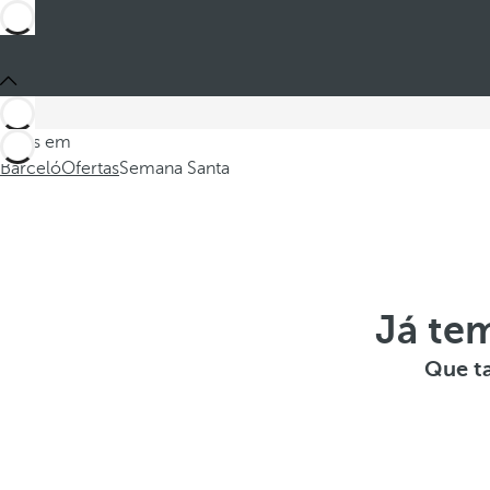
Estes em
Barceló
Ofertas
Semana Santa
Já te
Que ta