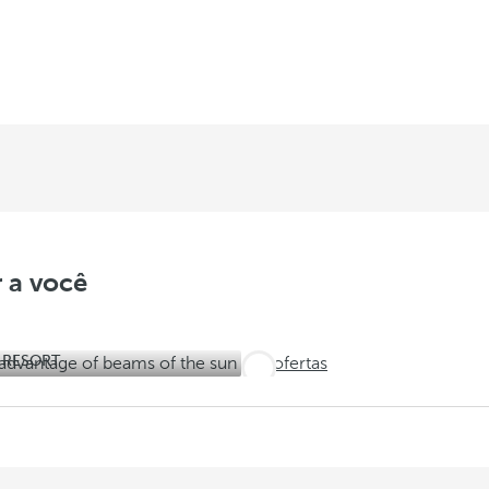
 a você
 RESORT
Ver ofertas
tas,
 e memoráveis.