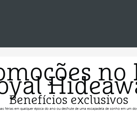
romoções no 
Royal Hideaw
Benefícios exclusivos
suas férias em qualquer época do ano ou desfrute de uma escapadela de sonho em um dos