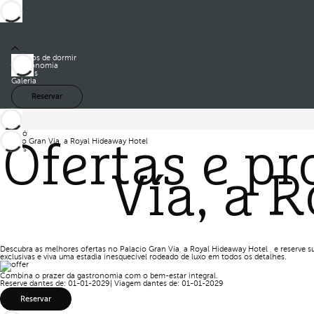
Quartos de dormir
Gastronomia
Ofertas
Galeria
Reservar
Barceló
Palacio Gran Vía, a Royal Hideaway Hotel
Ofertas e p
Ofertas
Vía, a 
Descubra as melhores ofertas no Palacio Gran Vía, a Royal Hideaway Hotel , e reserve 
exclusivas e viva uma estadia inesquecível rodeado de luxo em todos os detalhes.
Combina o prazer da gastronomia com o bem-estar integral.
Reserve dantes de: 01-01-2029
|
Viagem dantes de: 01-01-2029
Reservar