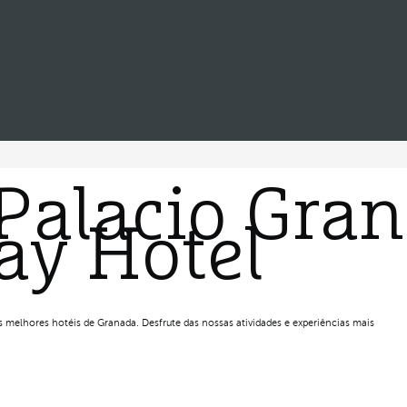
Palacio Gran
ay Hotel
 melhores hotéis de Granada. Desfrute das nossas atividades e experiências mais