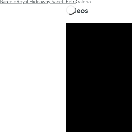
Barceló
Royal Hideaway Sancti Petri
Galeria
Vídeos