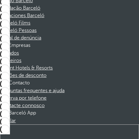
Grupo Barceló
Fundação Barceló
Vacaciones Barceló
Barceló Films
Barceló Pessoas
Canal de denúncia
Empresas
Afiliados
Parceiros
Dorint Hotels & Resorts
Cupões de desconto
Contacto
Perguntas frequentes e ajuda
Reserva por telefone
Contacte connosco
Barceló App
Instalar