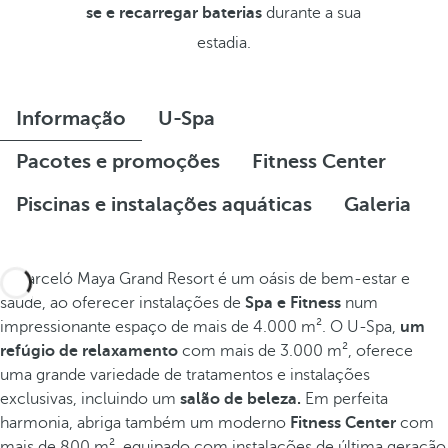
se e recarregar baterias
durante a sua
estadia.
Informação
U-Spa
Pacotes e promoções
Fitness Center
Piscinas e instalações aquáticas
Galeria
O Barceló Maya Grand Resort é um oásis de bem-estar e
saúde, ao oferecer instalações de
Spa e Fitness
num
impressionante espaço de mais de 4.000 m². O U-Spa,
um
refúgio de relaxamento
com mais de 3.000 m², oferece
uma grande variedade de tratamentos e instalações
exclusivas, incluindo um
salão de beleza.
Em perfeita
harmonia, abriga também um moderno
Fitness Center
com
mais de 800 m², equipado com instalações de última geração