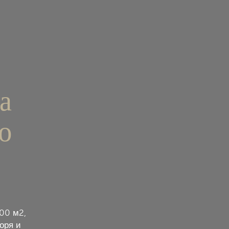
а
ю
00 м2,
оря и