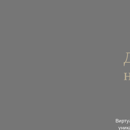
Вирту
уник