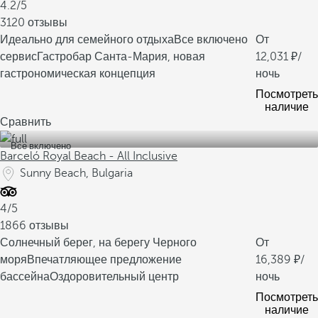
4.2/5
3120 отзывы
Идеально для семейного отдыха
Все включено
От
сервис
Гастробар Санта-Мария, новая
12,031
/
гастрономическая концепция
ночь
Посмотреть
наличие
Сравнить
Все включено
Barceló Royal Beach - All Inclusive
Sunny Beach, Bulgaria
4/5
1866 отзывы
Солнечный берег, на берегу Черного
От
моря
Впечатляющее предложение
16,389
/
бассейна
Оздоровительный центр
ночь
Посмотреть
наличие