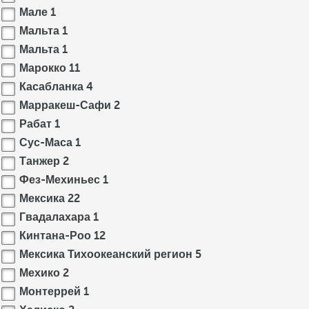
Мале
1
Мальта
1
Мальта
1
Марокко
11
Касабланка
4
Марракеш-Сафи
2
Рабат
1
Сус-Маса
1
Танжер
2
Фез-Мехиньес
1
Мексика
22
Гвадалахара
1
Кинтана-Роо
12
Мексика Тихоокеанский регион
5
Мехико
2
Монтеррей
1