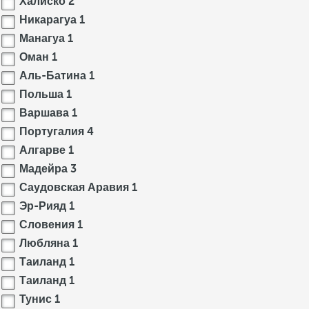
Халиско
2
Никарагуа
1
Манагуа
1
Оман
1
Аль-Батина
1
Польша
1
Варшава
1
Португалия
4
Алгарве
1
Мадейра
3
Саудовская Аравия
1
Эр-Рияд
1
Словения
1
Любляна
1
Таиланд
1
Таиланд
1
Тунис
1