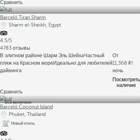
Сравнить
Barceló Tiran Sharm
Sharm el-Sheikh, Egypt
4.5/5
4783 отзывы
В элитном районе Шарм Эль Шейха
Частный
От
пляж на Красном море
Идеально для любителей
11,368
/
дайвинга
ночь
Посмотреть
наличие
Сравнить
Все включено
Barceló Coconut Island
Phuket, Thailand
Новый отель