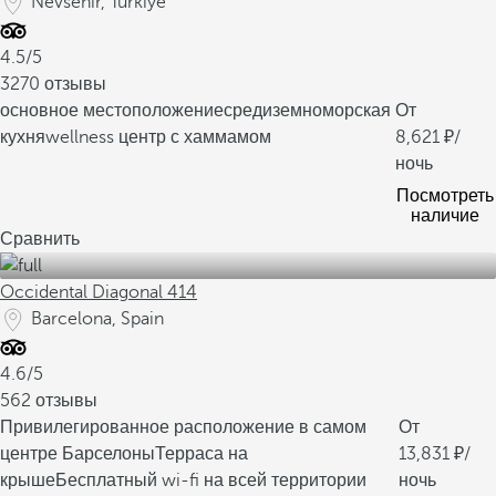
Nevsehir, Turkiye
4.5/5
3270 отзывы
основное местоположение
средиземноморская
От
кухня
wellness центр с хаммамом
8,621
/
ночь
Посмотреть
наличие
Сравнить
Occidental Diagonal 414
Barcelona, Spain
4.6/5
562 отзывы
Привилегированное расположение в самом
От
центре Барселоны
Терраса на
13,831
/
крыше
Бесплатный wi-fi на всей территории
ночь