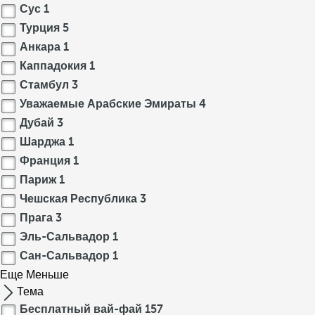
Сус
1
Турция
5
Анкара
1
Каппадокия
1
Стамбул
3
Уважаемые Арабские Эмираты
4
Дубай
3
Шарджа
1
Франция
1
Париж
1
Чешская Республика
3
Прага
3
Эль-Сальвадор
1
Сан-Сальвадор
1
Еще
Меньше
Тема
Бесплатный вай-фай
157