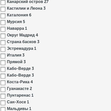
Канарский остров
27
Кастилии и Леона
3
Каталония
6
Мурсия
5
Наварра
1
Округ Мадрид
4
Страна басков
3
Эстремадура
1
Италия
3
Прямой
3
Кабо-Верде
3
Кабо-Верде
3
Коста-Рика
4
Гуанакасте
2
Пунтаренас
1
Сан-Хосе
1
Мальдивы
1