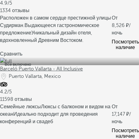
4.9/5
1334 отзывы
Расположен в самом сердце престижной улицы
От
Судирман.
Выдающееся гастрономическое
8,526
/
предложение
Уникальный дизайн отеля,
ночь
вдохновленный Древним Востоком.
Посмотреть
наличие
Сравнить
Все включено
Barceló Puerto Vallarta - All Inclusive
Puerto Vallarta, Mexico
4.2/5
11598 отзывы
Семейные люксы
Люксы с балконом и видом на
От
океан
Идеально подходит для проведения
17,147
/
конференций и свадеб
ночь
Посмотреть
наличие