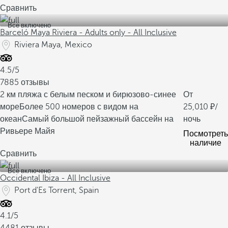
Сравнить
Все включено
Barceló Maya Riviera - Adults only - All Inclusive
Riviera Maya, Mexico
4.5/5
7885 отзывы
2 км пляжа с белым песком и бирюзово-синее
От
море
Более 500 номеров с видом на
25,010
/
океан
Самый большой пейзажный бассейн на
ночь
Ривьере Майя
Посмотреть
наличие
Сравнить
Все включено
Occidental Ibiza - All Inclusive
Port d'Es Torrent, Spain
4.1/5