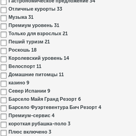
Гастрономическое предложение
34
Отличные курорты
33
Музыка
31
Премиум уровень
31
Только для взрослых
21
Пеший туризм
21
Роскошь
18
Королевский уровень
14
Велоспорт
11
Домашние питомцы
11
казино
9
Север Испании
9
Барсело Майя Гранд Резорт
6
Барсело Фуэртевентура Бич Резорт
4
Премиум-сервис
4
короткая рубашка-поло
3
Плюс включено
3