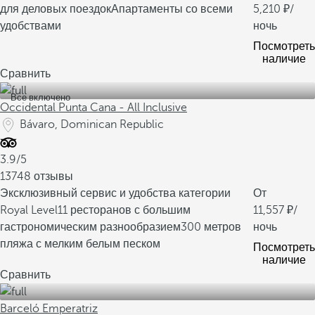
для деловых поездок
Апартаменты со всеми
5,210
/
удобствами
ночь
Посмотреть
наличие
Сравнить
Все включено
Occidental Punta Cana - All Inclusive
Bávaro, Dominican Republic
3.9/5
13748 отзывы
Эксклюзивный сервис и удобства категории
От
Royal Level
11 ресторанов с большим
11,557
/
гастрономическим разнообразием
300 метров
ночь
пляжа с мелким белым песком
Посмотреть
наличие
Сравнить
Barceló Emperatriz