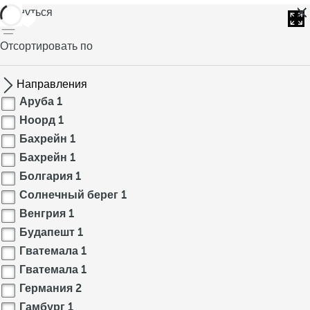
вернуться
Отсортировать по
Направления
Аруба
1
Ноорд
1
Бахрейн
1
Бахрейн
1
Болгария
1
Солнечный берег
1
Венгрия
1
Будапешт
1
Гватемала
1
Гватемала
1
Германия
2
Гамбург
1