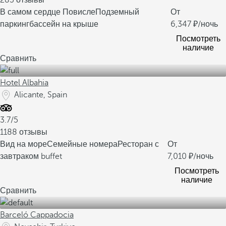
283 отзывы
В самом сердце Повисле
Подземный
От
паркинг
бассейн на крыше
6,347
/ночь
Посмотреть
наличие
Сравнить
Hotel Albahia
Alicante, Spain
3.7/5
1188 отзывы
Вид на море
Семейные номера
Ресторан с
От
завтраком buffet
7,010
/ночь
Посмотреть
наличие
Сравнить
Barceló Cappadocia