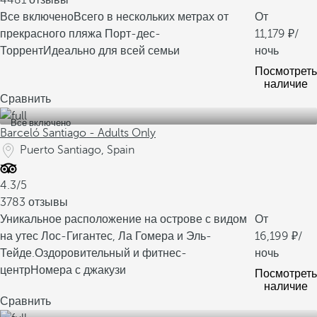
4481 отзывы
Все включено
Всего в нескольких метрах от
От
прекрасного пляжа Порт-дес-
11,179
/
Торрент
Идеально для всей семьи
ночь
Посмотреть
наличие
Сравнить
Все включено
Barceló Santiago - Adults Only
Puerto Santiago, Spain
4.3/5
3783 отзывы
Уникальное расположение на острове с видом
От
на утес Лос-Гигантес, Ла Гомера и Эль-
16,199
/
Тейде.
Оздоровительный и фитнес-
ночь
центр
Номера с джакузи
Посмотреть
наличие
Сравнить