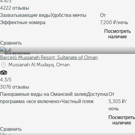
4.4/5
4222 отзывы
Захватывающие виды
Удобства мечты
От
Эффектные номера
7,200
/ночь
Посмотреть
наличие
Сравнить
Все включено
Barceló Mussanah Resort, Sultanate of Oman
Mussanah Al Mudayq, Oman
4.3/5
3076 отзывы
Панорамные виды на Оманский залив
Доступна
От
программа «все включено»
Частный пляж
5,305
/
ночь
Посмотреть
наличие
Сравнить