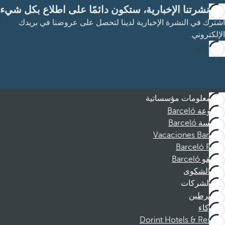
مع نشرتنا الإخبارية، ستكون دائمًا على اطلاع بكل شيء
اشترك في النشرة الإخبارية لدينا لتحصل على عروضنا في بريدك
الإلكتروني.
الاشتراك
معلومات مؤسساتية
مجموعة Barceló
مؤسسة Barceló
Vacaciones Barceló
Barceló Films
موظفو Barceló
قناة الشكوى
الشركات
المنخرطين
الشركاء
Dorint Hotels & Resorts