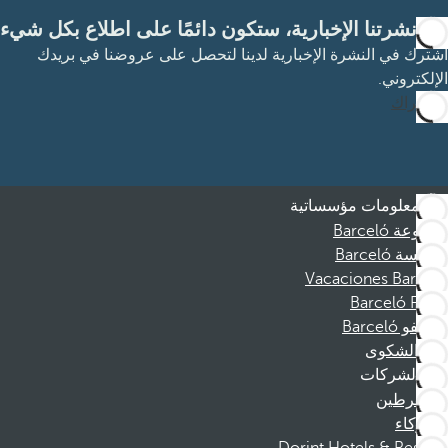
مع نشرتنا الإخبارية، ستكون دائمًا على اطلاع بكل شيء
اشترك في النشرة الإخبارية لدينا لتحصل على عروضنا في بريدك
الإلكتروني.
الاشتراك
معلومات مؤسساتية
مجموعة Barceló
مؤسسة Barceló
Vacaciones Barceló
Barceló Films
موظفو Barceló
قناة الشكوى
الشركات
المنخرطين
الشركاء