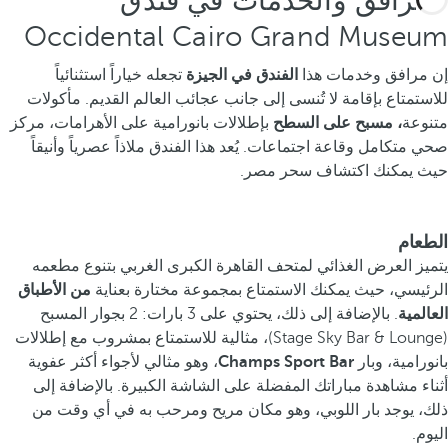
المرافق والخدمات في فندق
Occidental Cairo Grand Museum
إن مرافق وخدمات هذا
الفندق في الجيزة
تجعله خياراً استثنائياً
للاستمتاع بإقامة لا تُنسى إلى جانب عجائب العالم القديم. مأكولات
متنوعة
، مسبح على السطح
بإطلالات بانورامية على الأهرامات، مركز
صحي متكامل وقاعة اجتماعات. يُعد هذا الفندق ملاذاً عصرياً وأنيقاً
حيث يمكنك اكتشاف سحر مصر.
الطعام
يتميز العرض الغذائي لمتحف القاهرة الكبرى الغربي بتنوع مطعمه
الرئيسي، حيث يمكنك الاستمتاع بمجموعة مختارة بعناية
من الأطباق
العالمية
. بالإضافة إلى ذلك، يحتوي على 3 بارات: 2 بجوار المسبح
(Stage Sky Bar & Lounge)، مثالية للاستمتاع بمشروب مع إطلالات
بانورامية، وبار
Champs Sport Bar
، وهو مثالي لأجواء أكثر عفوية
أثناء مشاهدة مباراتك المفضلة على الشاشة الكبيرة. بالإضافة إلى
ذلك، يوجد بار اللوبي، وهو مكان مريح ومرحب به في أي وقت من
اليوم.