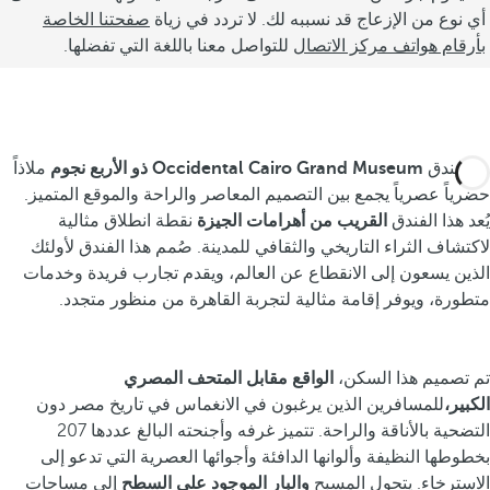
أي نوع من الإزعاج قد نسببه لك. لا تردد في زياة
صفحتنا الخاصة
بأرقام هواتف مركز الاتصال
للتواصل معنا باللغة التي تفضلها.
يُعد فندق
Occidental Cairo Grand Museum ذو الأربع نجوم
ملاذاً
حضرياً عصرياً يجمع بين التصميم المعاصر والراحة والموقع المتميز.
يُعد هذا الفندق
القريب من أهرامات الجيزة
نقطة انطلاق مثالية
لاكتشاف الثراء التاريخي والثقافي للمدينة. صُمم هذا الفندق لأولئك
الذين يسعون إلى الانقطاع عن العالم، ويقدم تجارب فريدة وخدمات
متطورة، ويوفر إقامة مثالية لتجربة القاهرة من منظور متجدد.
تم تصميم هذا السكن،
الواقع مقابل المتحف المصري
الكبير،
للمسافرين الذين يرغبون في الانغماس في تاريخ مصر دون
التضحية بالأناقة والراحة. تتميز غرفه وأجنحته البالغ عددها 207
بخطوطها النظيفة وألوانها الدافئة وأجوائها العصرية التي تدعو إلى
الاسترخاء. يتحول المسبح
والبار الموجود على السطح
إلى مساحات