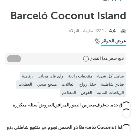
أضف إلى المفضلة
رؤية المزيد من الصور ومقاطع الفيديو
Barceló Coconut Island
4.4
4222 تعليقات النزلاء
عرض الجوائز
تتبع سعر هذا الفندق
شامل كل شيء
منتجعات رائعة
واى فاى مجانى
رفاهية
فنادق شاطئية
حفل زواج
العائلات
منتجع صحي
العطلات
الرياضات المائية
الغوص
المطاعم
الفندق
خدمات
غرف
معرض الصور
المرافق
العروض
أسئلة متكررة
Barceló Coconut Island ذو الخمس نجوم
هو
منتجع شاطئي
يقع