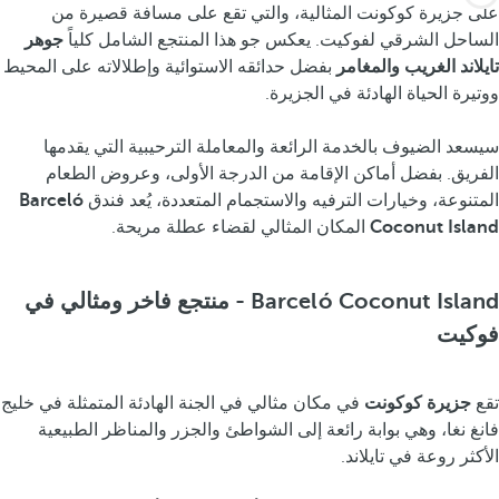
على جزيرة كوكونت المثالية، والتي تقع على مسافة قصيرة من
الساحل الشرقي لفوكيت. يعكس جو هذا المنتجع الشامل كلياً
جوهر
تايلاند الغريب والمغامر
بفضل حدائقه الاستوائية وإطلالاته على المحيط
ووتيرة الحياة الهادئة في الجزيرة.
سيسعد الضيوف بالخدمة الرائعة والمعاملة الترحيبية التي يقدمها
الفريق. بفضل أماكن الإقامة من الدرجة الأولى، وعروض الطعام
المتنوعة، وخيارات الترفيه والاستجمام المتعددة، يُعد فندق
Barceló
Coconut Island
المكان المثالي لقضاء عطلة مريحة.
Barceló Coconut Island - منتجع فاخر ومثالي في
فوكيت
تقع
جزيرة كوكونت
في مكان مثالي في الجنة الهادئة المتمثلة في خليج
فانغ نغا، وهي بوابة رائعة إلى الشواطئ والجزر والمناظر الطبيعية
الأكثر روعة في تايلاند.