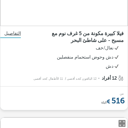
فيلا كبيرة مكونة من 5 غرف نوم مع
التفاصيل
مسبح - على شاطئ البحر
نعال/خف
دش وحوض استحمام منفصلين
دش
12 أفراد
12 البالغون كحد أقصى
/ 11 الأطفال كحد أقصى
من
516
/ليلة