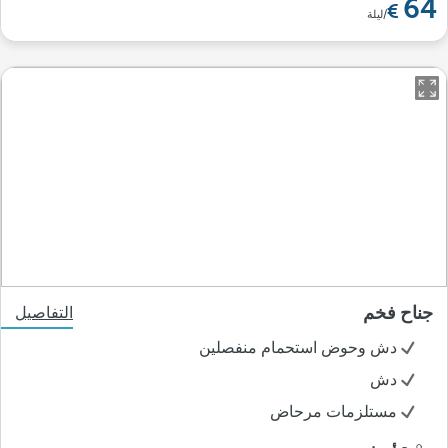
64
/ليلة
جناح فخم
التفاصيل
دش وحوض استحمام منفصلين
دش
مستلزمات مرحاض