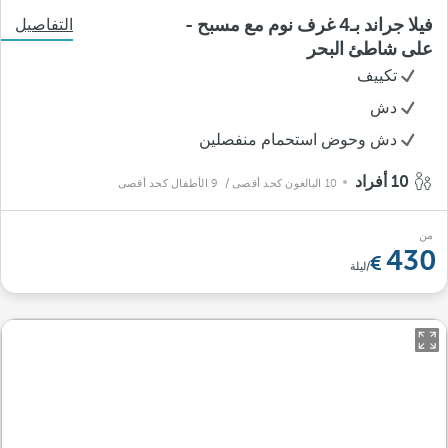
فيلا جراند بـ4 غرف نوم مع مسبح -
التفاصيل
على شاطئ البحر
تكييف
دش
دش وحوض استحمام منفصلين
10 أفراد
10 البالغون كحد أقصى
/ 9 الأطفال كحد أقصى
من
430
/ليلة