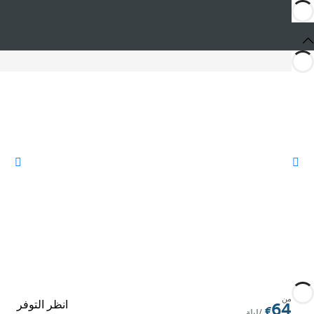
المشاركة
من
انظر التوفر
64
/ليلة