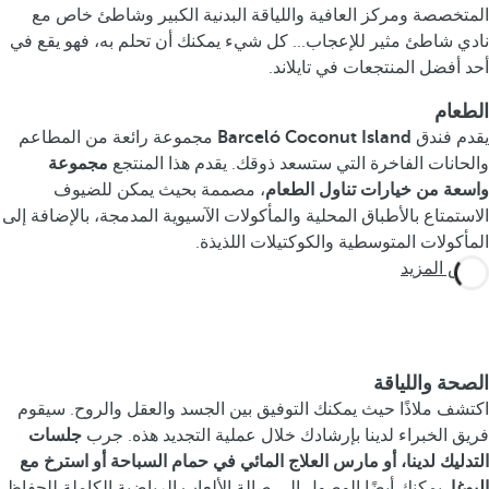
المتخصصة ومركز العافية واللياقة البدنية الكبير وشاطئ خاص مع
نادي شاطئ مثير للإعجاب... كل شيء يمكنك أن تحلم به، فهو يقع في
أحد أفضل المنتجعات في تايلاند.
الطعام
يقدم فندق
Barceló Coconut Island
مجموعة رائعة من المطاعم
والحانات الفاخرة التي ستسعد ذوقك. يقدم هذا المنتجع
مجموعة
واسعة من خيارات تناول الطعام
، مصممة بحيث يمكن للضيوف
الاستمتاع بالأطباق المحلية والمأكولات الآسيوية المدمجة، بالإضافة إلى
المأكولات المتوسطية والكوكتيلات اللذيذة.
عرض المزيد
الصحة واللياقة
اكتشف ملاذًا حيث يمكنك التوفيق بين الجسد والعقل والروح. سيقوم
فريق الخبراء لدينا بإرشادك خلال عملية التجديد هذه. جرب
جلسات
التدليك لدينا، أو مارس العلاج المائي في حمام السباحة أو استرخ مع
اليوغا
. يمكنك أيضًا الوصول إلى صالة الألعاب الرياضية الكاملة للحفاظ