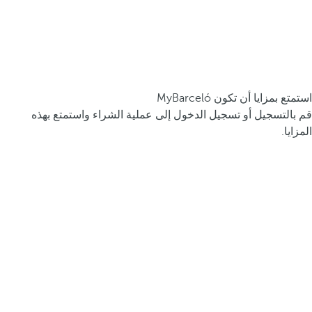
استمتع بمزايا أن تكون MyBarceló
قم بالتسجيل أو تسجيل الدخول إلى عملية الشراء واستمتع بهذه
المزايا.