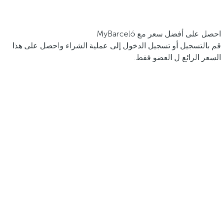
احصل على أفضل سعر مع MyBarceló
قم بالتسجيل أو تسجيل الدخول إلى عملية الشراء واحصل على هذا
السعر الرائع ل العضو فقط.