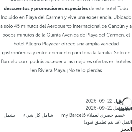
descuentos y promociones especiales
de este hotel Todo
Incluido en Playa del Carmen y vive una experiencia. Ubicado
a solo 45 minutos del Aeropuerto Internacional de Cancún y a
pocos minutos de la Quinta Avenida de Playa del Carmen, el
hotel Allegro Playacar ofrece una amplia variedad
gastronómica y entretenimiento para toda la familia. Solo en
Barcelo.com podrás acceder a las mejores ofertas en hoteles
en Riviera Maya. ¡No te lo pierdas!
عروض
احجز قبل
22-09-2026
الإقامة
الصيف
سافر قبل
21-09-2026
الكاملة
خصم حصري لعملاء my Barceló
شامل كل شيء
يشمل
النقل (قد يتم تطبيق قيود)
الحجز