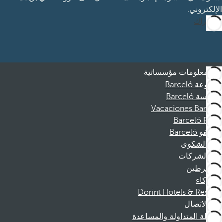
الإلكتروني.
الاشتراك
معلومات مؤسساتية
مجموعة Barceló
مؤسسة Barceló
Vacaciones Barceló
Barceló Films
موظفو Barceló
قناة الشكوى
الشركات
المنخرطين
الشركاء
Dorint Hotels & Resorts
الاتصال
الأسئلة المتداولة والمساعدة