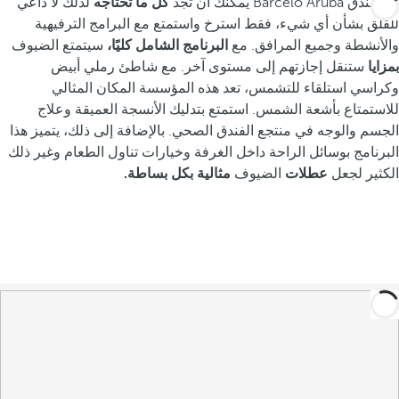
في فندق Barceló Aruba يمكنك أن تجد
كل ما تحتاجه
لذلك لا داعي
للقلق بشأن أي شيء، فقط استرخ واستمتع مع البرامج الترفيهية
والأنشطة وجميع المرافق. مع
البرنامج الشامل كليًا،
سيتمتع الضيوف
بمزايا
ستنقل إجازتهم إلى مستوى آخر. مع شاطئ رملي أبيض
وكراسي استلقاء للتشمس، تعد هذه المؤسسة المكان المثالي
للاستمتاع بأشعة الشمس. استمتع بتدليك الأنسجة العميقة وعلاج
الجسم والوجه في منتجع الفندق الصحي. بالإضافة إلى ذلك، يتميز هذا
البرنامج بوسائل الراحة داخل الغرفة وخيارات تناول الطعام وغير ذلك
الكثير لجعل
عطلات
الضيوف
مثالية بكل بساطة.