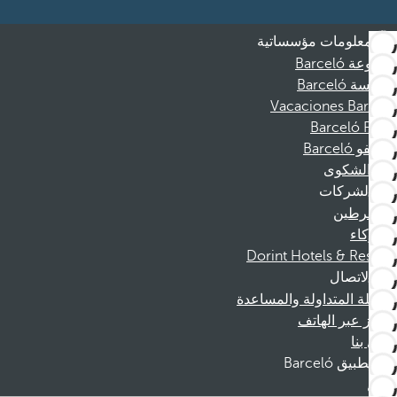
معلومات مؤسساتية
مجموعة Barceló
مؤسسة Barceló
Vacaciones Barceló
Barceló Films
موظفو Barceló
قناة الشكوى
الشركات
المنخرطين
الشركاء
Dorint Hotels & Resorts
الاتصال
الأسئلة المتداولة والمساعدة
الحجز عبر الهاتف
اتصل بنا
تطبيق Barceló
تنزيل