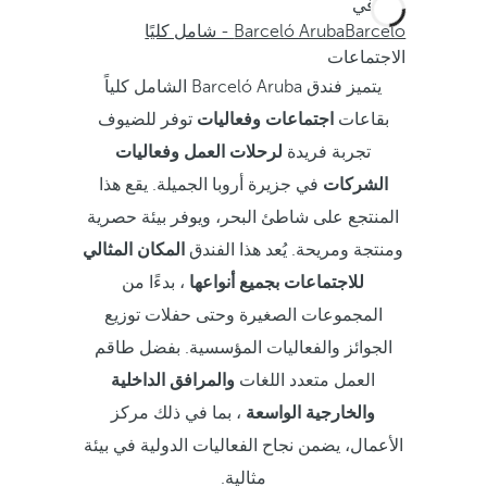
أنت في
Barceló
Barceló Aruba - شامل كليًا
الاجتماعات
يتميز فندق Barceló Aruba الشامل كلياً
بقاعات
اجتماعات وفعاليات
توفر للضيوف
تجربة فريدة
لرحلات العمل وفعاليات
الشركات
في جزيرة أروبا الجميلة. يقع هذا
المنتجع على شاطئ البحر، ويوفر بيئة حصرية
ومنتجة ومريحة. يُعد هذا الفندق
المكان المثالي
للاجتماعات بجميع أنواعها
، بدءًا من
المجموعات الصغيرة وحتى حفلات توزيع
الجوائز والفعاليات المؤسسية. بفضل طاقم
العمل متعدد اللغات
والمرافق الداخلية
والخارجية الواسعة
، بما في ذلك مركز
الأعمال، يضمن نجاح الفعاليات الدولية في بيئة
مثالية.