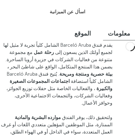
اسأل عن الميزانية
معلومات
الموقع
يقدم فندق Barceló Aruba الشامل كلياً تجربة لا مثيل لها
لجميع أولئك الذين يسعون إلى
رحلة عمل
مع مجموعة
متنوعة من فعاليات الشركات في جزيرة أروبا الساحرة.
يضمن هذا المنتجع المتكامل، الواقع على شاطئ البحر
،
بيئة حصرية ومنتجة ومريحة
. يُتيح فندق Barceló Aruba
الشامل كلياً استضافة
اجتماعات المجموعات الصغيرة
والكبيرة
، والفعاليات الخاصة مثل حفلات توزيع الجوائز،
وفعاليات الشركات، والتجمعات الاجتماعية الأخرى،
وحوافز الأعمال.
ولتحقيق ذلك، يوفر الفندق
موارده البشرية والمادية
الممتازة، مثل الموظفين المؤهلين متعددي اللغات أو غرف
العمل المتعددة، سواء في الداخل أو في الهواء الطلق،