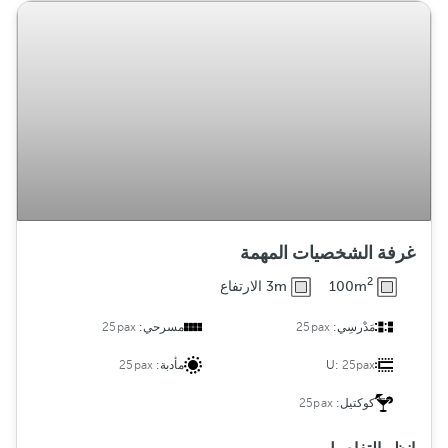
ع
غرفة الشخصيات المهمة
2
100m
3m الارتفاع
مَدْرسِي:
25pax
مسرحي:
25pax
25pax
U:
مأدبة:
25pax
كوكتيل:
25pax