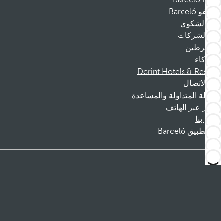
Barceló Films
موظفو Barceló
قناة الشكوى
الشركات
المنخرطين
الشركاء
Dorint Hotels & Resorts
الاتصال
الأسئلة المتداولة والمساعدة
الحجز عبر الهاتف
اتصل بنا
تطبيق Barceló
تنزيل