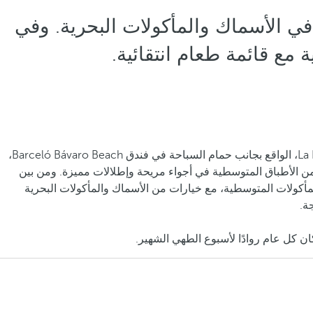
 مطلة على البحر. خلال النهار، يقدم buffet متخصص في الأسماك والمأكولات البحرية. وفي
ع قائمة طعام انتقائية.
يقدم مطعم La Brisa، الواقع بجانب حمام السباحة في فندق Barceló Bávaro Beach،
 الأطباق المتوسطية في أجواء مريحة وإطلالات مميزة. ومن بين
لمأكولات المتوسطية، مع خيارات من الأسماك والمأكولات البحرية
ة.
ن كل عام روادًا لأسبوع الطهي الشهير.