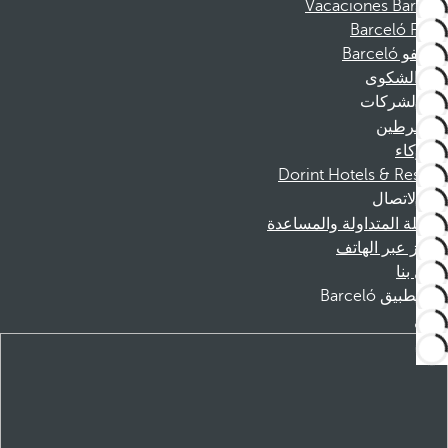
Vacaciones Barceló
Barceló Films
موظفو Barceló
قناة الشكوى
الشركات
المنخرطين
الشركاء
Dorint Hotels & Resorts
الاتصال
الأسئلة المتداولة والمساعدة
الحجز عبر الهاتف
اتصل بنا
تطبيق Barceló
تنزيل