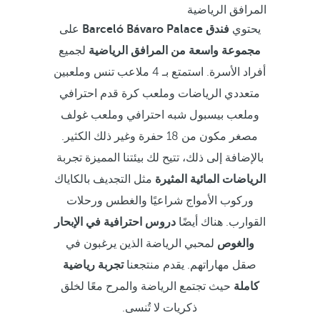
المرافق الرياضية
يحتوي
فندق Barceló Bávaro Palace
على
مجموعة واسعة من المرافق الرياضية
لجميع
أفراد الأسرة. استمتع بـ 4 ملاعب تنس وملعبين
متعددي الرياضات وملعب كرة قدم احترافي
وملعب بيسبول شبه احترافي وملعب غولف
مصغر مكون من 18 حفرة وغير ذلك الكثير.
بالإضافة إلى ذلك، تتيح لك بيئتنا المميزة تجربة
الرياضات المائية المثيرة
مثل التجديف بالكاياك
وركوب الأمواج شراعيًا والغطس ورحلات
القوارب. هناك أيضًا
دروس احترافية في الإبحار
والغوص
لمحبي الرياضة الذين يرغبون في
صقل مهاراتهم. يقدم منتجعنا
تجربة رياضية
كاملة
حيث تجتمع الرياضة والمرح معًا لخلق
ذكريات لا تُنسى.