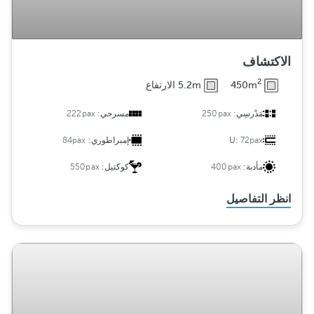
الاكتشاف
2
450m
5.2m الارتفاع
مَدْرسِي:
250pax
مسرحي:
222pax
72pax
U:
إمبراطوري:
84pax
مأدبة:
400pax
كوكتيل:
550pax
انظر التفاصيل