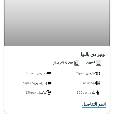
نونيز دي بالبوا
2
120m
5.2m الارتفاع
مَدْرسِي:
70pax
مسرحي:
60pax
48pax
U:
إمبراطوري:
54pax
مأدبة:
100pax
كوكتيل:
150pax
انظر التفاصيل