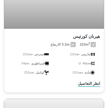
هيرنان كورتيس
2
212m
5.2m الارتفاع
مَدْرسِي:
110pax
مسرحي:
102pax
48pax
U:
إمبراطوري:
54pax
مأدبة:
200pax
كوكتيل:
250pax
انظر التفاصيل