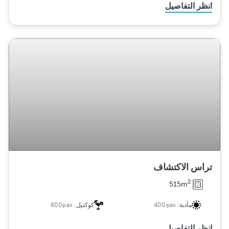
انظر التفاصيل
تراس الاكتشاف
2
515m
مأدبة:
400pax
كوكتيل:
600pax
انظر التفاصيل