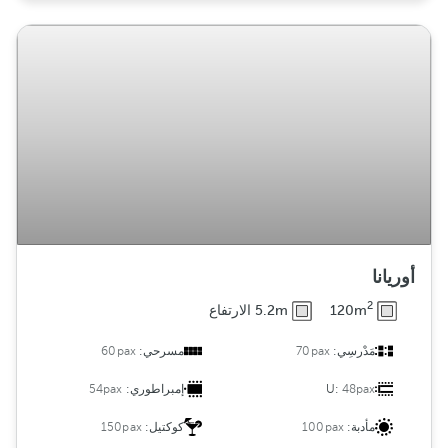
أوريانا
2
120m
5.2m الارتفاع
مَدْرسِي:
70pax
مسرحي:
60pax
48pax
U:
إمبراطوري:
54pax
مأدبة:
100pax
كوكتيل:
150pax