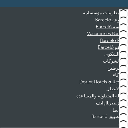
معلومات مؤسساتية
مجموعة Barceló
مؤسسة Barceló
Vacaciones Barceló
Barceló Films
موظفو Barceló
قناة الشكوى
الشركات
المنخرطين
الشركاء
Dorint Hotels & Resorts
الاتصال
الأسئلة المتداولة والمساعدة
الحجز عبر الهاتف
اتصل بنا
تطبيق Barceló
تنزيل