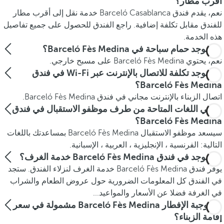
أقرب مطار؟
نعم، يقدم فندق Barceló Casablanca خدمة نقل إلى أقرب مطار
للفندق مقابل تكلفة إضافية. راجع الفندق للحصول على جميع تفاصيل
هذه الخدمة.
هل يوجد حمام سباحة في Barceló Fès Medina؟
نعم، يحتوي Barceló Fès Medina على مسبح خارجي.
هل يوجد تكلفة للاتصال بالإنترنت عبر Wi-Fi في فندق
Barceló Fès Medina؟
اتصال الزبناء بالإنترنت مجاني في فندق Barceló Fès Medina.
ما هي اللغات المتاحة من طرف موظفو الاستقبال في فندق
Barceló Fès Medina؟
سيسعد موظفو الاستقبال Barceló Fès Medina بمساعدتك باللغات
التالية: الفرنسية ، الإنجليزية ، العربية ، الإسبانية.
هل يوجد في فندق Barceló Fès Medina خدمة الغرف؟
يوفر فندق Barceló Fès Medina خدمة الغرف لنزلاء الفندق. ستجد
في الفندق كل المعلومات الضرورية حول عروض الطعام والشراب
في الغرفة فضلا عن الأسعار والمواعيد...
هل وجبة الإفطار Barceló Fès Medina مشمولة في سعر
إقامة الزبناء؟