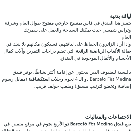
لياقة بدنية
يتميز هذا الفندق في فاس
بمسبح خارجي مفتوح
طوال العام وشرفة
وتراس شمسي حيث يمكنك السباحة والعمل على سمرتك
العام.
وإذا أراد الزائرون الحفاظ على لياقتهم، فسيكون مكانهم بلا شك في
صالة الألعاب الرياضية الرائعة
التي تضم دراجات التمرين وآلات كمال
الأجسام والأثقال الموجودة في الفندق.
بالنسبة للضيوف الذين يبحثون عن إقامة أكثر نشاطًا، يوفر فندق
Barceló Fès Medina ذو الـ 4 نجوم
رحلات استكشافية
(مقابل رسوم
إضافية وتخضع لترتيب مسبق) وملعب جولف قريب.
الاجتماعات والفعاليات
يقع
فندق Barceló Fès Medina ذو الأربع نجوم
في موقع متميز، في