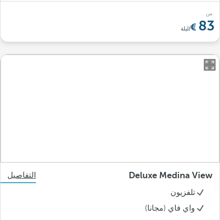
من
83
/ليلة
Deluxe Medina View
التفاصيل
تلفزيون
واي فاي (مجانا)