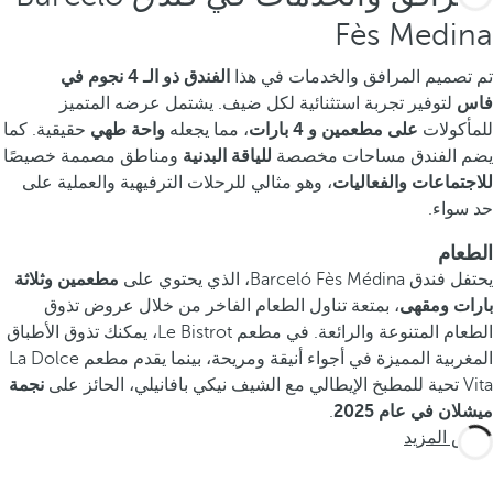
Fès Medina
تم تصميم المرافق والخدمات في هذا
الفندق ذو الـ 4 نجوم في
فاس
لتوفير تجربة استثنائية لكل ضيف. يشتمل عرضه المتميز
للمأكولات
على مطعمين و 4 بارات
، مما يجعله
واحة طهي
حقيقية. كما
يضم الفندق مساحات مخصصة
للياقة البدنية
ومناطق مصممة خصيصًا
للاجتماعات والفعاليات
، وهو مثالي للرحلات الترفيهية والعملية على
حد سواء.
الطعام
يحتفل فندق Barceló Fès Médina، الذي يحتوي على
مطعمين وثلاثة
بارات ومقهى
، بمتعة تناول الطعام الفاخر من خلال عروض تذوق
الطعام المتنوعة والرائعة. في مطعم Le Bistrot، يمكنك تذوق الأطباق
المغربية المميزة في أجواء أنيقة ومريحة، بينما يقدم مطعم La Dolce
Vita تحية للمطبخ الإيطالي مع الشيف نيكي بافانيلي، الحائز على
نجمة
ميشلان في عام 2025
.
عرض المزيد