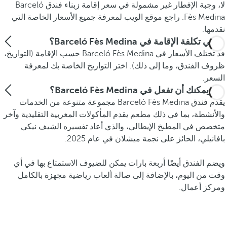
لا، وجبة الإفطار غير مشمولة في سعر إقامة زبناء فندق Barceló
Fès Medina. راجع موقع الويب لمعرفة جميع الأسعار الخاصة التي
نقدمها.
ما هي تكلفة الإقامة في Barceló Fès Medina؟
قد تختلف الأسعار في Barceló Fès Medina حسب الإقامة (التواريخ،
ظروف الفندق، وما إلى ذلك). اختر التواريخ الخاصة بك لمعرفة
السعر.
ماذا يمكنك أن تفعل في Barceló Fès Medina؟
يقدم فندق Barceló Fès Medina مجموعة متنوعة من الخدمات
والأنشطة، بما في ذلك مطعم يقدم المأكولات المغربية التقليدية وآخر
متخصص في المطبخ الإيطالي، والذي أعاد تفسيره الشيف نيكي
بافانيلي، الحائز على نجمة ميشلان في عام 2025.
ويضم الفندق أيضًا أربعة بارات يمكن للضيوف الاستمتاع بها في أي
وقت من اليوم، بالإضافة إلى صالة ألعاب رياضية مجهزة بالكامل
ومركز أعمال.