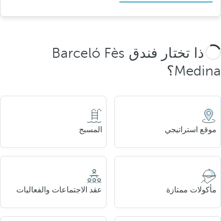
لماذا تختار فندق Barceló Fès
Medina؟
موقع استراتيجي
المسبح
مأكولات ممتازة
عقد الاجتماعات والفعاليات