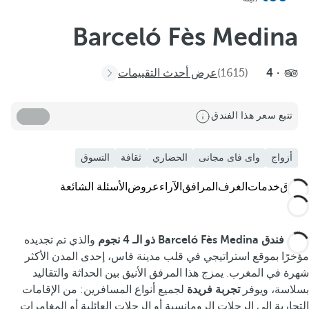
Barceló Fès Medina
4
(1615)
عرض أحدث التقييمات
تتبع سعر هذا الفندق
أزواج
واى فاى مجانى
الحضاري
ثقافة
التسوق
الفندق
خدمات
الغرف
المرافق
الآراء
عروض
الأسئلة الشائعة
يتمتع
فندق Barceló Fès Medina ذو الـ 4 نجوم
والذي تم تجديده
مؤخرًا بموقع استراتيجي في قلب مدينة فاس، إحدى المدن الأكثر
شهرة في المغرب. يمزج هذا المرفق الأنيق بين الحداثة والتقاليد
بسلاسة، ويوفر
تجربة فريدة
لجميع أنواع المسافرين: من الإقامات
التجارية إلى الرحلات الرومانسية أو الرحلات العائلية أو المغامرات