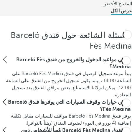
المفتاح الأخضر
عرض الكل
الأسئلة الشائعة حول فندق Barceló
Fès Medina
ما هي مواعيد الدخول والخروج من فندق Barceló Fès
Medina؟
يبدأ موعد تسجيل الوصول في فندق Barceló Fès Medina على
الساعة 14:00 ، بينما يكون تسجيل الخروج من الفندق على الساعة
12:00 . يمكن لنزلائنا الاستمتاع ببعض مرافق الفندق بعد تسجيل
المغادرة.
ما هي خيارات وقوف السيارات التي يوفرها فندق Barceló
Fès Medina؟
يوفر فندق Barceló Fès Medina مواقف للسيارات مقابل تكلفة
إضافية (4 يورو في اليوم) لضيوف الفندق (رهناً بالتوافر).
هل فندق Barceló Fès Medina مُهيأ للأشخاص ذوي