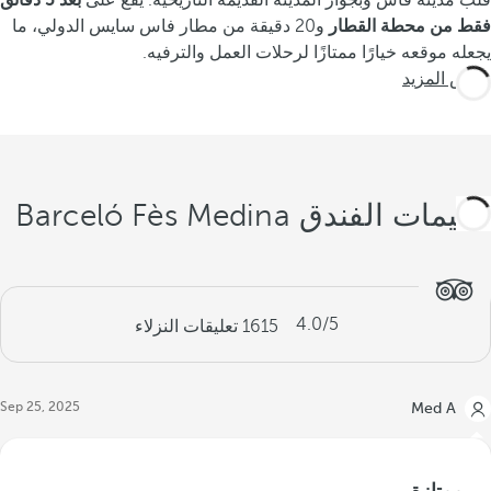
قلب مدينة فاس وبجوار المدينة القديمة التاريخية. يقع على
بعد 5 دقائق
فقط من محطة القطار
و20 دقيقة من مطار فاس سايس الدولي، ما
يجعله موقعه خيارًا ممتازًا لرحلات العمل والترفيه.
عرض المزيد
تقييمات الفندق Barceló Fès Medina
4.0
/5
1615
تعليقات النزلاء
Sep 25, 2025
Med A