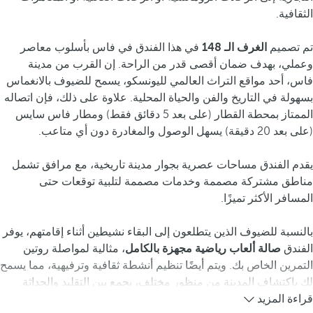
الثقافية.
تم تصميم
الغرف الـ 148
في هذا الفندق في فاس بأسلوب معاصر
وعملي، بهدف ضمان أقصى قدر من الراحة. إن القرب من مدينة
فاس، أحد مواقع التراث العالمي لليونسكو، يسمح للضيوف بالانغماس
بسهولة في التاريخ والفن والحياة المحلية. علاوة على ذلك، فإن اتصاله
الممتاز بمحطة القطار (على بعد 5 دقائق فقط) ومطار فاس سايس
(على بعد 20 دقيقة) يسهل الوصول والمغادرة دون أي متاعب.
يقدم الفندق مساحات عصرية بجوار مدينة تاريخية، مع مرافق تشمل
مناطق مشتركة مصممة وخدمات مصممة لتلبية توقعات حتى
المسافر الأكثر تميزًا.
بالنسبة للضيوف الذين يتطلعون إلى البقاء نشيطين أثناء إقامتهم، يوفر
الفندق
صالة ألعاب رياضية مجهزة بالكامل
، مثالية لمواصلة روتين
التمرين الخاص بك. ويتم أيضًا تنظيم أنشطة ثقافية وترفيهية، مما يسمح
لك باكتشاف المدينة من منظور مختلف، يجمع بين التقليد والحداثة.
قراءة المزيد