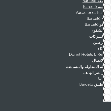
مجموعة Barceló
مؤسسة Barceló
Vacaciones Barceló
Barceló Films
موظفو Barceló
قناة الشكوى
الشركات
المنخرطين
الشركاء
Dorint Hotels & Resorts
الاتصال
الأسئلة المتداولة والمساعدة
الحجز عبر الهاتف
اتصل بنا
تطبيق Barceló
تنزيل