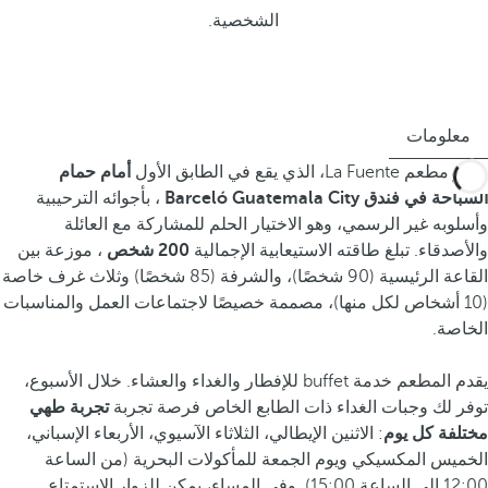
الشخصية.
معلومات
يتميز مطعم La Fuente، الذي يقع في الطابق الأول
أمام حمام
السباحة في فندق Barceló Guatemala City
، بأجوائه الترحيبية
وأسلوبه غير الرسمي، وهو الاختيار الحلم للمشاركة مع العائلة
والأصدقاء. تبلغ طاقته الاستيعابية الإجمالية
200 شخص
، موزعة بين
القاعة الرئيسية (90 شخصًا)، والشرفة (85 شخصًا) وثلاث غرف خاصة
(10 أشخاص لكل منها)، مصممة خصيصًا لاجتماعات العمل والمناسبات
الخاصة.
يقدم المطعم خدمة buffet للإفطار والغداء والعشاء. خلال الأسبوع،
توفر لك وجبات الغداء ذات الطابع الخاص فرصة تجربة
تجربة طهي
مختلفة كل يوم
: الاثنين الإيطالي، الثلاثاء الآسيوي، الأربعاء الإسباني،
الخميس المكسيكي ويوم الجمعة للمأكولات البحرية (من الساعة
12:00 إلى الساعة 15:00). وفي المساء، يمكن للزوار الاستمتاع