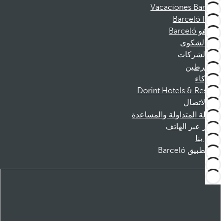
Vacaciones Barceló
Barceló Films
موظفو Barceló
قناة الشكوى
الشركات
المنخرطين
الشركاء
Dorint Hotels & Resorts
الاتصال
الأسئلة المتداولة والمساعدة
الحجز عبر الهاتف
اتصل بنا
تطبيق Barceló
تنزيل