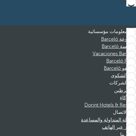
الاشتراك
معلومات مؤسساتية
مجموعة Barceló
مؤسسة Barceló
Vacaciones Barceló
Barceló Films
موظفو Barceló
قناة الشكوى
الشركات
المنخرطين
الشركاء
Dorint Hotels & Resorts
الاتصال
الأسئلة المتداولة والمساعدة
الحجز عبر الهاتف
اتصل بنا