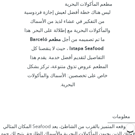
مطعم المأكولات البحرية
ليس هناك خطة أفضل لعيش إجازة فردوسية
من التفكير في عشاء لذيذ من الأسماك
والمأكولات البحرية مع إطلالة على البحر. هذا
ما تم تصميمه من أجل
مطعم Barceló
Ixtapa Seafood
، حيث لا ينقصنا كل
التفاصيل لتقديم أفضل خدمة. يقدم هذا
المطعم عروض تذوق متنوعة، تركز بشكل
خاص على تخصصين: الأسماك والمأكولات
البحرية.
معلومات
مع موقعه المتميز بالقرب من الشاطئ، يعد Seafood المكان المثالي
لأولئك الذين يحبون المأكولات البحرية والأسماك الطازجة. يتيح لك جوه