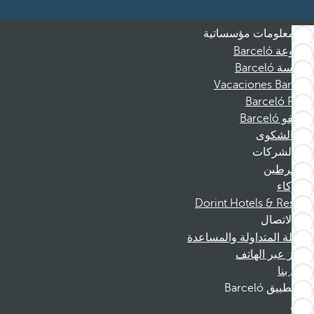
معلومات مؤسساتية
مجموعة Barceló
مؤسسة Barceló
Vacaciones Barceló
Barceló Films
موظفو Barceló
قناة الشكوى
الشركات
المنخرطين
الشركاء
Dorint Hotels & Resorts
الاتصال
الأسئلة المتداولة والمساعدة
الحجز عبر الهاتف
اتصل بنا
تطبيق Barceló
تنزيل