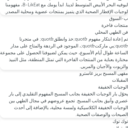
لبوفيه البحر الأبيض المتوسط لدينا. ابدأ يومك مع B-LikEat، مفهومنا
لوجبات الإفطار الصحية الذي يتميز بمنتجات عضوية ومحلية المصدر.
ب-السوق
منتجات فاخرة
فن الطهي المحلي
تم إعادة ابتكار مفهوم &quot;خذ وانطلق&quot; في متجرنا
&quot;بي ماركت&quot;، الموجود في الردهة والمتاح على مدار
الساعة طوال أيام الأسبوع، حيث يمكن لضيوفنا الحصول على مجموعة
مختارة بعناية من المنتجات الفاخرة التي تمثل المنطقة، مثل النبيذ
والزيوت والأجبان والمربى.
مقهى المسبح بريز غاسترو
المقبلات
الوجبات الخفيفة
يحوّل بار الوجبات الخفيفة بجانب المسبح المفهوم التقليدي إلى بار
عصري وأنيق بجانب المسبح. تجمع عروضهم في مجال الطهي بين
الوجبات الخفيفة الكلاسيكية ولمسة محلية، بالإضافة إلى أحدث
الصيحات والوصفات الصحية.
توك توك