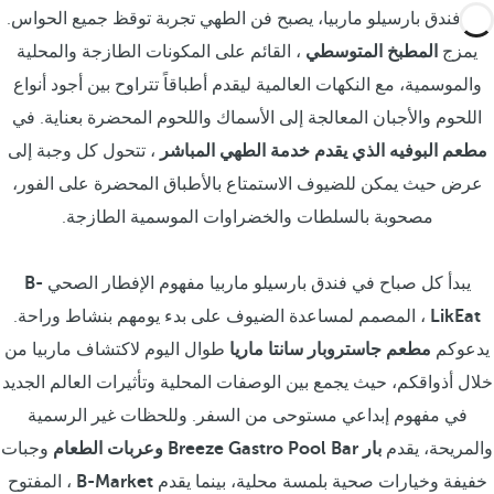
في فندق بارسيلو ماربيا، يصبح فن الطهي تجربة توقظ جميع الحواس.
يمزج
المطبخ المتوسطي
، القائم على المكونات الطازجة والمحلية
والموسمية، مع النكهات العالمية ليقدم أطباقاً تتراوح بين أجود أنواع
اللحوم والأجبان المعالجة إلى الأسماك واللحوم المحضرة بعناية. في
مطعم البوفيه الذي يقدم خدمة الطهي المباشر
، تتحول كل وجبة إلى
عرض حيث يمكن للضيوف الاستمتاع بالأطباق المحضرة على الفور،
مصحوبة بالسلطات والخضراوات الموسمية الطازجة.
يبدأ كل صباح في فندق بارسيلو ماربيا مفهوم الإفطار الصحي
B-
LikEat
، المصمم لمساعدة الضيوف على بدء يومهم بنشاط وراحة.
يدعوكم
مطعم جاستروبار سانتا ماريا
طوال اليوم لاكتشاف ماربيا من
خلال أذواقكم، حيث يجمع بين الوصفات المحلية وتأثيرات العالم الجديد
في مفهوم إبداعي مستوحى من السفر. وللحظات غير الرسمية
والمريحة، يقدم
بار Breeze Gastro Pool Bar
وعربات الطعام
وجبات
خفيفة وخيارات صحية بلمسة محلية، بينما يقدم
B-Market
، المفتوح