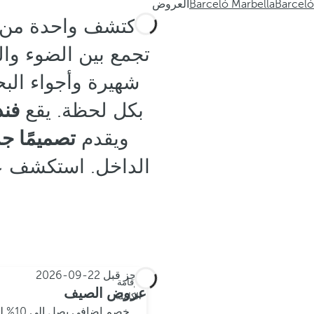
Barceló
Barceló Marbella
العروض
اكتشف واحدة من أ
تجمع بين الضوء وا
شهيرة وأجواء البح
بكل لحظة. يقع
فند
ويقدم
تصميمًا ج
احجز قبل
22-09-2026
الإقامة
عروض الصيف
الكاملة
خصم إضافي يصل إلى 10% لعملاء My Barceló