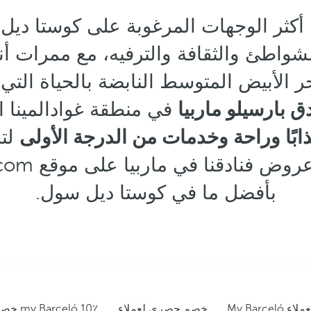
كثر الوجهات المرغوبة على كوستا ديل
لشواطئ والثقافة والترفيه، مع ممرات أ
ر الأبيض المتوسط النابضة بالحياة التي
ق بارسيلو ماربيا
في منطقة غوادالمينا ا
ذابًا وراحة وخدمات من الدرجة الأولى
لتج
بأفضل ما في كوستا ديل سول.
خصم حصري لعملاء my Barceló
10٪ خصم مكافأة مع الرمز الترويجي