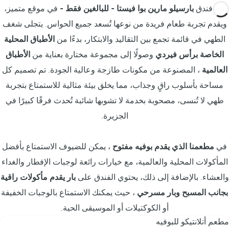
يقع فندق
بارسيلو مارين بوا فيستا - للبالغين فقط -
في موقع متميز،
ويقدم تجربة طعام فريدة من نوعها تُسعد جميع الحواس. يتجلى شغف
الطهي في قائمة تجمع بين التقاليد والابتكار، بدءًا من
الأطباق المحلية
الخاصة برأس فيردي
وصولًا إلى مجموعة مختارة بعناية من
الأطباق
العالمية
، المصنوعة من مكونات طازجة وعالية الجودة. تم تصميم كل
مساحة بأسلوب راقٍ وجذاب، مما يخلق بيئة مثالية للاستمتاع بتجربة
طهي لا تُنسى، مصحوبة بخدمة لا تشوبها شائبة تُحدث فرقًا كبيرًا في
الجزيرة.
في
مطعمنا الذي يقدم بوفيه مفتوح
، يمكن للضيوف الاستمتاع بأفضل
المأكولات المحلية والعالمية، مع خيارات رائعة لوجبات الإفطار والغداء
والعشاء. بالإضافة إلى ذلك، يحتوي الفندق على
بار يقدم مأكولات راقية
بجانب المسبح وبار مسرحي
، حيث يمكنك الاستمتاع بالوجبات الخفيفة
أو الكوكتيلات أو الموسيقى الحية.
مطعم أتلانتيكو للبوفيه