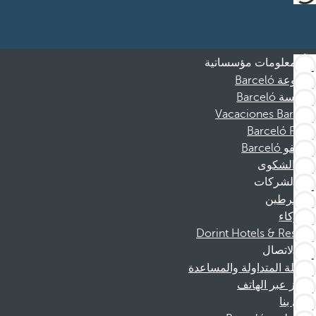
معلومات مؤسساتية
مجموعة Barceló
مؤسسة Barceló
Vacaciones Barceló
Barceló Films
موظفو Barceló
قناة الشكوى
الشركات
المنخرطين
الشركاء
Dorint Hotels & Resorts
الاتصال
الأسئلة المتداولة والمساعدة
الحجز عبر الهاتف
اتصل بنا